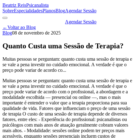
Beatriz Reis
Psicanalista
Sobre
Especialidades
Planos
Blog
Agendar Sessão
Agendar Sessão
←
Voltar ao Blog
Blog
08 de novembro de 2025
Quanto Custa uma Sessão de Terapia?
Muitas pessoas se perguntam: quanto custa uma sessão de terapia e
se vale a pena investir no cuidado emocional. A verdade é que o
preço pode variar de acordo co...
Muitas pessoas se perguntam: quanto custa uma sessão de terapia e
se vale a pena investir no cuidado emocional. A verdade é que o
preço pode variar de acordo com o profissional, a abordagem e a
modalidade escolhida — presencial ou online —, mas o mais
importante é entender o valor que a terapia proporciona para sua
qualidade de vida. Fatores que influenciam o preço de uma sessão
de terapia O custo de uma sessão de terapia depende de diversos
fatores, entre eles: - Experiência do profissional: psicanalistas ou
psicólogos com mais anos de atuação geralmente cobram valores
mais altos. - Modalidade: sessões online podem ter preços mais
acessíveis, enquanto sessões presenciais incluem custos de