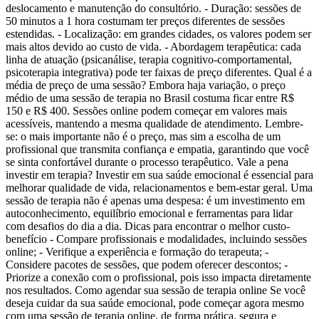
deslocamento e manutenção do consultório. - Duração: sessões de
50 minutos a 1 hora costumam ter preços diferentes de sessões
estendidas. - Localização: em grandes cidades, os valores podem ser
mais altos devido ao custo de vida. - Abordagem terapêutica: cada
linha de atuação (psicanálise, terapia cognitivo-comportamental,
psicoterapia integrativa) pode ter faixas de preço diferentes. Qual é a
média de preço de uma sessão? Embora haja variação, o preço
médio de uma sessão de terapia no Brasil costuma ficar entre R$
150 e R$ 400. Sessões online podem começar em valores mais
acessíveis, mantendo a mesma qualidade de atendimento. Lembre-
se: o mais importante não é o preço, mas sim a escolha de um
profissional que transmita confiança e empatia, garantindo que você
se sinta confortável durante o processo terapêutico. Vale a pena
investir em terapia? Investir em sua saúde emocional é essencial para
melhorar qualidade de vida, relacionamentos e bem-estar geral. Uma
sessão de terapia não é apenas uma despesa: é um investimento em
autoconhecimento, equilíbrio emocional e ferramentas para lidar
com desafios do dia a dia. Dicas para encontrar o melhor custo-
benefício - Compare profissionais e modalidades, incluindo sessões
online; - Verifique a experiência e formação do terapeuta; -
Considere pacotes de sessões, que podem oferecer descontos; -
Priorize a conexão com o profissional, pois isso impacta diretamente
nos resultados. Como agendar sua sessão de terapia online Se você
deseja cuidar da sua saúde emocional, pode começar agora mesmo
com uma sessão de terapia online, de forma prática, segura e