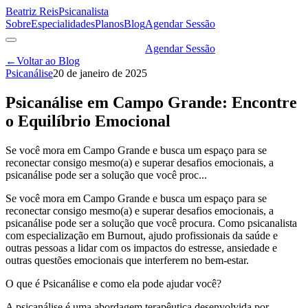
Beatriz Reis
Psicanalista
Sobre
Especialidades
Planos
Blog
Agendar Sessão
Agendar Sessão
←
Voltar ao Blog
Psicanálise
20 de janeiro de 2025
Psicanálise em Campo Grande: Encontre
o Equilíbrio Emocional
Se você mora em Campo Grande e busca um espaço para se
reconectar consigo mesmo(a) e superar desafios emocionais, a
psicanálise pode ser a solução que você proc...
Se você mora em Campo Grande e busca um espaço para se
reconectar consigo mesmo(a) e superar desafios emocionais, a
psicanálise pode ser a solução que você procura. Como psicanalista
com especialização em Burnout, ajudo profissionais da saúde e
outras pessoas a lidar com os impactos do estresse, ansiedade e
outras questões emocionais que interferem no bem-estar.
O que é Psicanálise e como ela pode ajudar você?
A psicanálise é uma abordagem terapêutica desenvolvida por