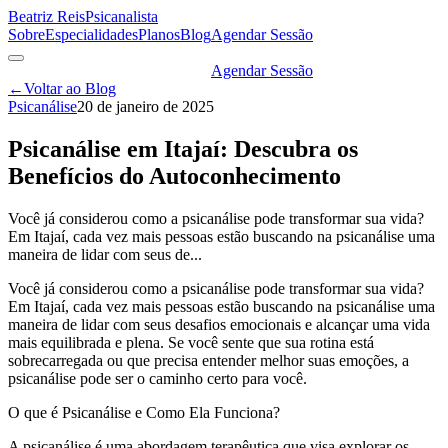
Beatriz Reis
Psicanalista
Sobre
Especialidades
Planos
Blog
Agendar Sessão
Agendar Sessão
←
Voltar ao Blog
Psicanálise
20 de janeiro de 2025
Psicanálise em Itajaí: Descubra os
Benefícios do Autoconhecimento
Você já considerou como a psicanálise pode transformar sua vida?
Em Itajaí, cada vez mais pessoas estão buscando na psicanálise uma
maneira de lidar com seus de...
Você já considerou como a psicanálise pode transformar sua vida?
Em Itajaí, cada vez mais pessoas estão buscando na psicanálise uma
maneira de lidar com seus desafios emocionais e alcançar uma vida
mais equilibrada e plena. Se você sente que sua rotina está
sobrecarregada ou que precisa entender melhor suas emoções, a
psicanálise pode ser o caminho certo para você.
O que é Psicanálise e Como Ela Funciona?
A psicanálise é uma abordagem terapêutica que visa explorar os