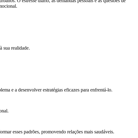
rbanos. O estresse diário, as demandas pessoais e as questões de
mocional.
à sua realidade.
lema e a desenvolver estratégias eficazes para enfrentá-lo.
onal.
nsformar esses padrões, promovendo relações mais saudáveis.