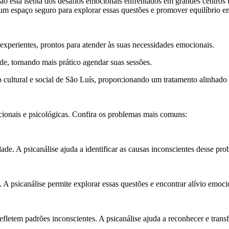
 está isenta dos desafios emocionais enfrentados em grandes centros u
um espaço seguro para explorar essas questões e promover equilíbrio e
 experientes, prontos para atender às suas necessidades emocionais.
ade, tornando mais prático agendar suas sessões.
 cultural e social de São Luís, proporcionando um tratamento alinhado 
cionais e psicológicas. Confira os problemas mais comuns:
ade. A psicanálise ajuda a identificar as causas inconscientes desse prob
 A psicanálise permite explorar essas questões e encontrar alívio emoci
refletem padrões inconscientes. A psicanálise ajuda a reconhecer e tra