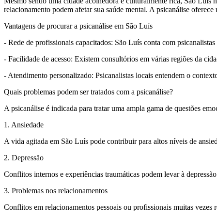
Mesmo sendo uma cidade acolhedora e culturalmente rica, São Luís não
relacionamento podem afetar sua saúde mental. A psicanálise oferece 
Vantagens de procurar a psicanálise em São Luís
- Rede de profissionais capacitados: São Luís conta com psicanalistas
- Facilidade de acesso: Existem consultórios em várias regiões da cid
- Atendimento personalizado: Psicanalistas locais entendem o contexto
Quais problemas podem ser tratados com a psicanálise?
A psicanálise é indicada para tratar uma ampla gama de questões emo
1. Ansiedade
A vida agitada em São Luís pode contribuir para altos níveis de ansied
2. Depressão
Conflitos internos e experiências traumáticas podem levar à depressão.
3. Problemas nos relacionamentos
Conflitos em relacionamentos pessoais ou profissionais muitas vezes 