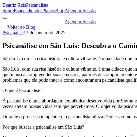
Beatriz Reis
Psicanalista
Sobre
Especialidades
Planos
Blog
Agendar Sessão
Agendar Sessão
←
Voltar ao Blog
Psicanálise
12 de janeiro de 2025
Psicanálise em São Luís: Descubra o Cami
São Luís, com sua rica história e cultura vibrante, é uma cidade que i
São Luís, com sua rica história e cultura vibrante, é uma cidade que 
quem busca compreender suas emoções, padrões de comportamento e co
problemas que ela pode tratar e como encontrar um psicanalista quali
O que é Psicanálise?
A psicanálise é uma abordagem terapêutica desenvolvida por Sigmund 
vezes afetam nossas vidas sem que percebamos. O objetivo da psicanál
Durante o processo terapêutico, o psicanalista utiliza técnicas como a
Por que buscar a psicanálise em São Luís?