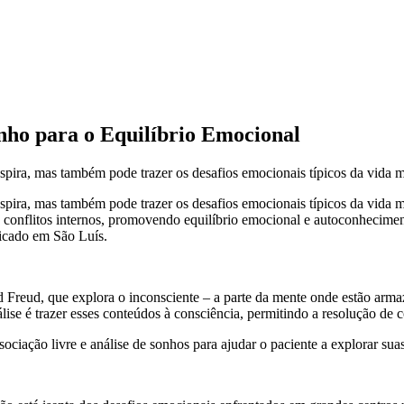
nho para o Equilíbrio Emocional
nspira, mas também pode trazer os desafios emocionais típicos da vida m
inspira, mas também pode trazer os desafios emocionais típicos da vida 
nflitos internos, promovendo equilíbrio emocional e autoconhecimento
ficado em São Luís.
Freud, que explora o inconsciente – a parte da mente onde estão arma
ise é trazer esses conteúdos à consciência, permitindo a resolução de
ssociação livre e análise de sonhos para ajudar o paciente a explorar su