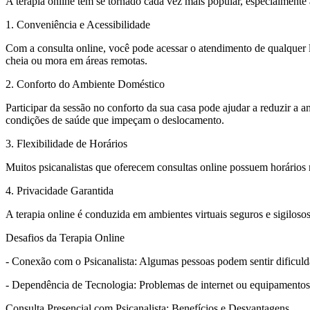
A terapia online tem se tornado cada vez mais popular, especialmen
1. Conveniência e Acessibilidade
Com a consulta online, você pode acessar o atendimento de qualquer 
cheia ou mora em áreas remotas.
2. Conforto do Ambiente Doméstico
Participar da sessão no conforto da sua casa pode ajudar a reduzir a
condições de saúde que impeçam o deslocamento.
3. Flexibilidade de Horários
Muitos psicanalistas que oferecem consultas online possuem horários 
4. Privacidade Garantida
A terapia online é conduzida em ambientes virtuais seguros e sigiloso
Desafios da Terapia Online
- Conexão com o Psicanalista: Algumas pessoas podem sentir dificuld
- Dependência de Tecnologia: Problemas de internet ou equipamentos 
Consulta Presencial com Psicanalista: Benefícios e Desvantagens