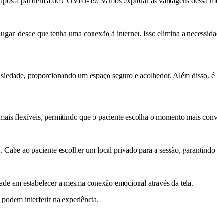
te após a pandemia de COVID-19. Vamos explorar as vantagens dessa m
lugar, desde que tenha uma conexão à internet. Isso elimina a necessi
 ansiedade, proporcionando um espaço seguro e acolhedor. Além disso, 
mais flexíveis, permitindo que o paciente escolha o momento mais conv
s. Cabe ao paciente escolher um local privado para a sessão, garantindo
ade em estabelecer a mesma conexão emocional através da tela.
podem interferir na experiência.