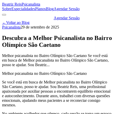
Beatriz Reis
Psicanalista
Sobre
Especialidades
Planos
Blog
Agendar Sessão
Agendar Sessão
←
Voltar ao Blog
Psicanalista
29 de setembro de 2025
Descubra a Melhor Psicanalista no Bairro
Olímpico São Caetano
Melhor psicanalista no Bairro Olímpico São Caetano Se você está
em busca de Melhor psicanalista no Bairro Olímpico São Caetano,
posso te ajudar. Sou Beatriz...
Melhor psicanalista no Bairro Olímpico São Caetano
Se você está em busca de Melhor psicanalista no Bairro Olímpico
São Caetano, posso te ajudar. Sou Beatriz Reis, uma profissional
apaixonada por auxiliar pessoas a encontrarem equilíbrio emocional
e autoconhecimento. Durante anos, trabalhei com diversas questões
emocionais, ajudando meus pacientes a se reconectar consigo
mesmos.
No ambiente acolhedor que ofereço, cada sessão se torna um espaço