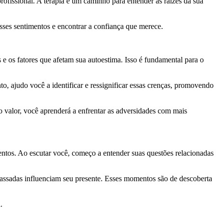
fissional. A terapia é um caminho para entender as raízes da sua
sses sentimentos e encontrar a confiança que merece.
 os fatores que afetam sua autoestima. Isso é fundamental para o
, ajudo você a identificar e ressignificar essas crenças, promovendo
o valor, você aprenderá a enfrentar as adversidades com mais
ntos. Ao escutar você, começo a entender suas questões relacionadas
 passadas influenciam seu presente. Esses momentos são de descoberta
.