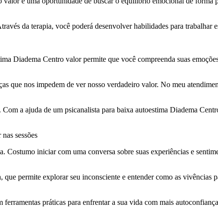
valor é uma oportunidade de buscar o equilíbrio emocional de forma pro
través da terapia, você poderá desenvolver habilidades para trabalhar e
tima Diadema Centro valor permite que você compreenda suas emoções e
ças que nos impedem de ver nosso verdadeiro valor. No meu atendimento
xos. Com a ajuda de um psicanalista para baixa autoestima Diadema Centr
 nas sessões
. Costumo iniciar com uma conversa sobre suas experiências e sentime
ca, que permite explorar seu inconsciente e entender como as vivências
m ferramentas práticas para enfrentar a sua vida com mais autoconfiança