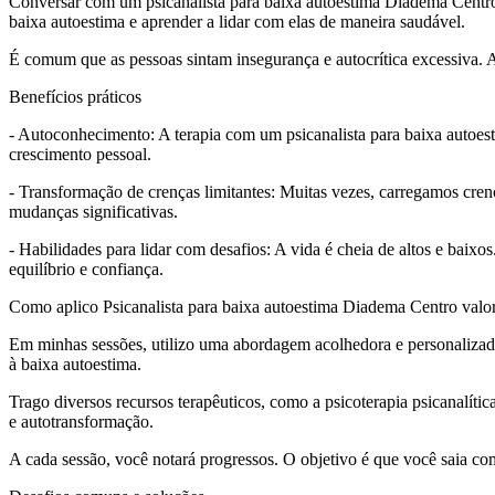
Conversar com um psicanalista para baixa autoestima Diadema Centro 
baixa autoestima e aprender a lidar com elas de maneira saudável.
É comum que as pessoas sintam insegurança e autocrítica excessiva. A
Benefícios práticos
- Autoconhecimento: A terapia com um psicanalista para baixa autoes
crescimento pessoal.
- Transformação de crenças limitantes: Muitas vezes, carregamos cren
mudanças significativas.
- Habilidades para lidar com desafios: A vida é cheia de altos e bai
equilíbrio e confiança.
Como aplico Psicanalista para baixa autoestima Diadema Centro valor
Em minhas sessões, utilizo uma abordagem acolhedora e personalizada
à baixa autoestima.
Trago diversos recursos terapêuticos, como a psicoterapia psicanalíti
e autotransformação.
A cada sessão, você notará progressos. O objetivo é que você saia co