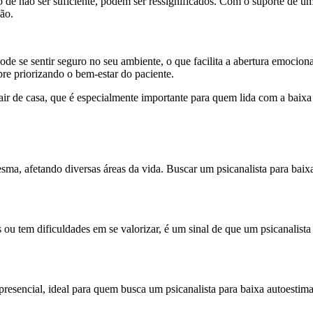
de não ser suficiente, podem ser ressignificados. Com o suporte de um 
ão.
pode se sentir seguro no seu ambiente, o que facilita a abertura emocion
pre priorizando o bem-estar do paciente.
r de casa, que é especialmente importante para quem lida com a baixa a
ma, afetando diversas áreas da vida. Buscar um psicanalista para baix
u tem dificuldades em se valorizar, é um sinal de que um psicanalista 
esencial, ideal para quem busca um psicanalista para baixa autoestima