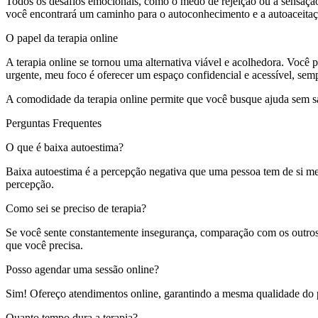
Todos os desafios emocionais, como o medo de rejeição ou a sensação 
você encontrará um caminho para o autoconhecimento e a autoaceitaç
O papel da terapia online
A terapia online se tornou uma alternativa viável e acolhedora. Você 
urgente, meu foco é oferecer um espaço confidencial e acessível, sem
A comodidade da terapia online permite que você busque ajuda sem sai
Perguntas Frequentes
O que é baixa autoestima?
Baixa autoestima é a percepção negativa que uma pessoa tem de si mes
percepção.
Como sei se preciso de terapia?
Se você sente constantemente insegurança, comparação com os outros o
que você precisa.
Posso agendar uma sessão online?
Sim! Ofereço atendimentos online, garantindo a mesma qualidade do pr
Quanto tempo dura a terapia?