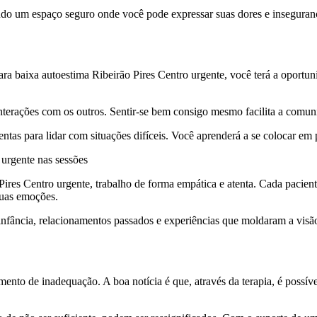
endo um espaço seguro onde você pode expressar suas dores e inseguran
a baixa autoestima Ribeirão Pires Centro urgente, você terá a oportunid
nterações com os outros. Sentir-se bem consigo mesmo facilita a comun
entas para lidar com situações difíceis. Você aprenderá a se colocar em 
 urgente nas sessões
res Centro urgente, trabalho de forma empática e atenta. Cada paciente 
uas emoções.
 infância, relacionamentos passados e experiências que moldaram a vis
o de inadequação. A boa notícia é que, através da terapia, é possível 