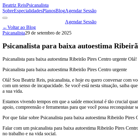
Beatriz Reis
Psicanalista
Sobre
Especialidades
Planos
Blog
Agendar Sessão
Agendar Sessão
←
Voltar ao Blog
Psicanalista
29 de setembro de 2025
Psicanalista para baixa autoestima Ribeir
Psicanalista para baixa autoestima Ribeirão Pires Centro urgente Olá!
Psicanalista para baixa autoestima Ribeirão Pires Centro urgente
Olá! Sou Beatriz Reis, psicanalista, e hoje eu quero conversar com vo
com um senso de incapacidade. Se você está nesta situação, saiba que
a sua vida.
Estamos vivendo tempos em que a saúde emocional é tão crucial quant
apoio, compreensão e ferramentas para que você possa reconquistar se
Por que falar sobre Psicanalista para baixa autoestima Ribeirão Pires 
Falar com um psicanalista para baixa autoestima Ribeirão Pires Centr
no trabalho e na vida social.