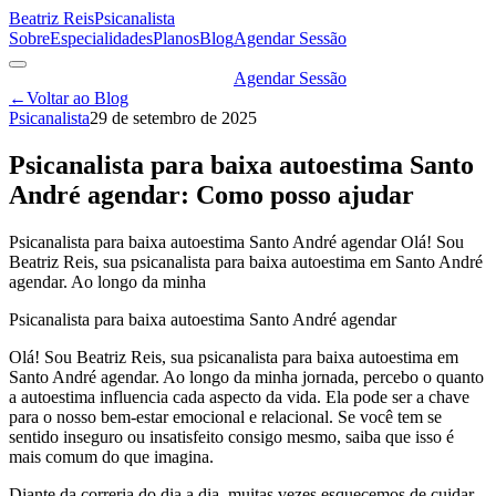
Beatriz Reis
Psicanalista
Sobre
Especialidades
Planos
Blog
Agendar Sessão
Agendar Sessão
←
Voltar ao Blog
Psicanalista
29 de setembro de 2025
Psicanalista para baixa autoestima Santo
André agendar: Como posso ajudar
Psicanalista para baixa autoestima Santo André agendar Olá! Sou
Beatriz Reis, sua psicanalista para baixa autoestima em Santo André
agendar. Ao longo da minha
Psicanalista para baixa autoestima Santo André agendar
Olá! Sou Beatriz Reis, sua psicanalista para baixa autoestima em
Santo André agendar. Ao longo da minha jornada, percebo o quanto
a autoestima influencia cada aspecto da vida. Ela pode ser a chave
para o nosso bem-estar emocional e relacional. Se você tem se
sentido inseguro ou insatisfeito consigo mesmo, saiba que isso é
mais comum do que imagina.
Diante da correria do dia a dia, muitas vezes esquecemos de cuidar