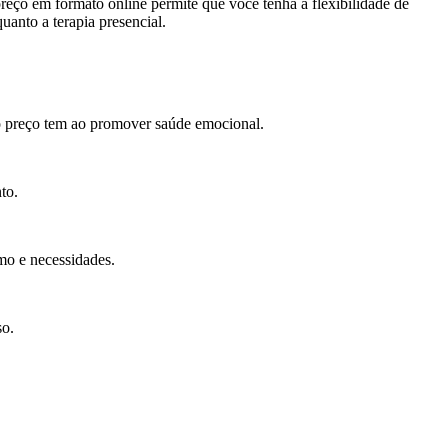
reço em formato online permite que você tenha a flexibilidade de
anto a terapia presencial.
ro preço tem ao promover saúde emocional.
to.
tmo e necessidades.
so.