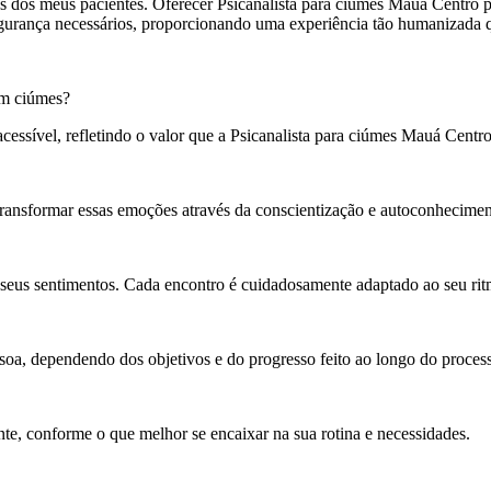
os dos meus pacientes. Oferecer Psicanalista para ciúmes Mauá Centro p
gurança necessários, proporcionando uma experiência tão humanizada qu
em ciúmes?
essível, refletindo o valor que a Psicanalista para ciúmes Mauá Cent
 transformar essas emoções através da conscientização e autoconhecimen
ar seus sentimentos. Cada encontro é cuidadosamente adaptado ao seu ri
oa, dependendo dos objetivos e do progresso feito ao longo do proces
, conforme o que melhor se encaixar na sua rotina e necessidades.