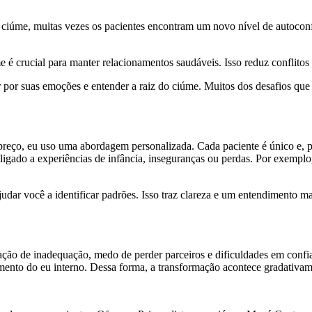
ciúme, muitas vezes os pacientes encontram um novo nível de autoconf
e é crucial para manter relacionamentos saudáveis. Isso reduz conflito
 por suas emoções e entender a raiz do ciúme. Muitos dos desafios que
eço, eu uso uma abordagem personalizada. Cada paciente é único e, por
igado a experiências de infância, inseguranças ou perdas. Por exemplo
 ajudar você a identificar padrões. Isso traz clareza e um entendimento
ão de inadequação, medo de perder parceiros e dificuldades em confiar
imento do eu interno. Dessa forma, a transformação acontece gradativa