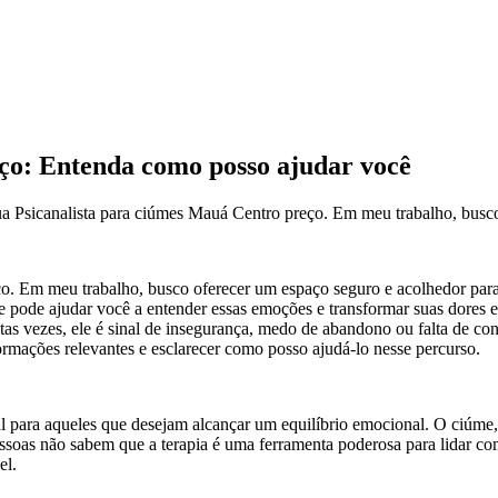
ço: Entenda como posso ajudar você
sua Psicanalista para ciúmes Mauá Centro preço. Em meu trabalho, busc
ço. Em meu trabalho, busco oferecer um espaço seguro e acolhedor para
ise pode ajudar você a entender essas emoções e transformar suas dore
as vezes, ele é sinal de insegurança, medo de abandono ou falta de c
ormações relevantes e esclarecer como posso ajudá-lo nesse percurso.
l para aqueles que desejam alcançar um equilíbrio emocional. O ciúme, 
soas não sabem que a terapia é uma ferramenta poderosa para lidar co
el.