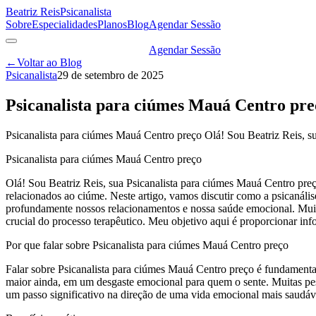
Beatriz Reis
Psicanalista
Sobre
Especialidades
Planos
Blog
Agendar Sessão
Agendar Sessão
←
Voltar ao Blog
Psicanalista
29 de setembro de 2025
Psicanalista para ciúmes Mauá Centro pre
Psicanalista para ciúmes Mauá Centro preço Olá! Sou Beatriz Reis, 
Psicanalista para ciúmes Mauá Centro preço
Olá! Sou Beatriz Reis, sua Psicanalista para ciúmes Mauá Centro pre
relacionados ao ciúme. Neste artigo, vamos discutir como a psicanál
profundamente nossos relacionamentos e nossa saúde emocional. Muit
crucial do processo terapêutico. Meu objetivo aqui é proporcionar inf
Por que falar sobre Psicanalista para ciúmes Mauá Centro preço
Falar sobre Psicanalista para ciúmes Mauá Centro preço é fundamenta
maior ainda, em um desgaste emocional para quem o sente. Muitas pes
um passo significativo na direção de uma vida emocional mais saudáv