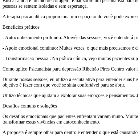
Buscar ajuda é um ato de coragem. Falar sobre um psicanalista para de
pessoas se sentem isoladas e sem esperança.
A terapia psicanalítica proporciona um espaço onde você pode expres
Benefícios práticos
- Autoconhecimento profundo: Através das sessões, você entenderá p
- Apoio emocional contínuo: Muitas vezes, o que mais precisamos é d
- Transformação pessoal: Na prática clínica, vejo muitos pacientes s
Como aplico Psicanalista para depressão Ribeirão Pires Centro valor 
Durante nossas sessões, eu utilizo a escuta ativa para entender suas 
objetivo é fazer com que você se sinta confortável para se abrir.
Utilizo técnicas que ajudam a explorar suas emoções e pensamentos. J
Desafios comuns e soluções
Os desafios emocionais que pacientes enfrentam variam muito. Muitos 
transformar essas vivências em autoconhecimento.
A proposta é sempre olhar para dentro e entender o que está causando