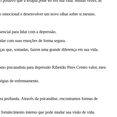
 positivo que a terapia pode ter em sua vida. Muitas vezes, as
io emocional e desenvolver um novo olhar sobre si mesmo.
ncial para lidar com a depressão.
lidar com suas emoções de forma segura.
anças que, somadas, fazem uma grande diferença em sua vida.
omo psicanalista para depressão Ribeirão Pires Centro valor, meu
tégias de enfrentamento.
eza profunda. Através da psicanálise, encontramos formas de
 fortalecimento interno que pode mudar sua visão de vida.