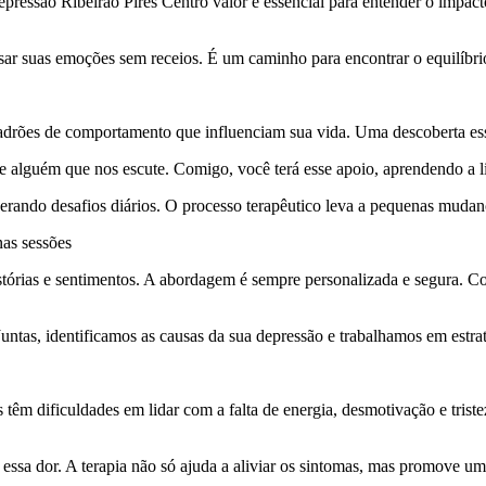
pressão Ribeirão Pires Centro valor é essencial para entender o impacto
sar suas emoções sem receios. É um caminho para encontrar o equilíbr
adrões de comportamento que influenciam sua vida. Uma descoberta esse
e alguém que nos escute. Comigo, você terá esse apoio, aprendendo a 
uperando desafios diários. O processo terapêutico leva a pequenas mud
nas sessões
histórias e sentimentos. A abordagem é sempre personalizada e segura. C
untas, identificamos as causas da sua depressão e trabalhamos em estra
têm dificuldades em lidar com a falta de energia, desmotivação e trist
 essa dor. A terapia não só ajuda a aliviar os sintomas, mas promove um