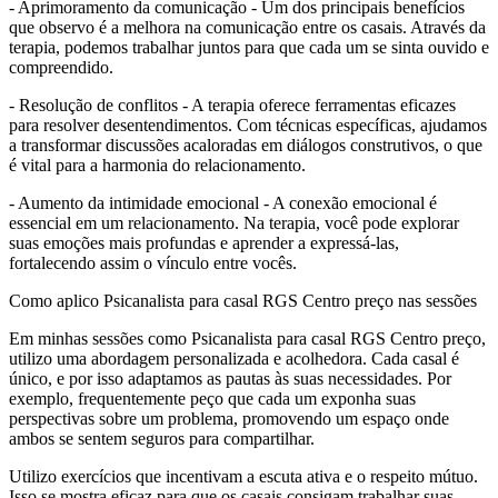
- Aprimoramento da comunicação - Um dos principais benefícios
que observo é a melhora na comunicação entre os casais. Através da
terapia, podemos trabalhar juntos para que cada um se sinta ouvido e
compreendido.
- Resolução de conflitos - A terapia oferece ferramentas eficazes
para resolver desentendimentos. Com técnicas específicas, ajudamos
a transformar discussões acaloradas em diálogos construtivos, o que
é vital para a harmonia do relacionamento.
- Aumento da intimidade emocional - A conexão emocional é
essencial em um relacionamento. Na terapia, você pode explorar
suas emoções mais profundas e aprender a expressá-las,
fortalecendo assim o vínculo entre vocês.
Como aplico Psicanalista para casal RGS Centro preço nas sessões
Em minhas sessões como Psicanalista para casal RGS Centro preço,
utilizo uma abordagem personalizada e acolhedora. Cada casal é
único, e por isso adaptamos as pautas às suas necessidades. Por
exemplo, frequentemente peço que cada um exponha suas
perspectivas sobre um problema, promovendo um espaço onde
ambos se sentem seguros para compartilhar.
Utilizo exercícios que incentivam a escuta ativa e o respeito mútuo.
Isso se mostra eficaz para que os casais consigam trabalhar suas