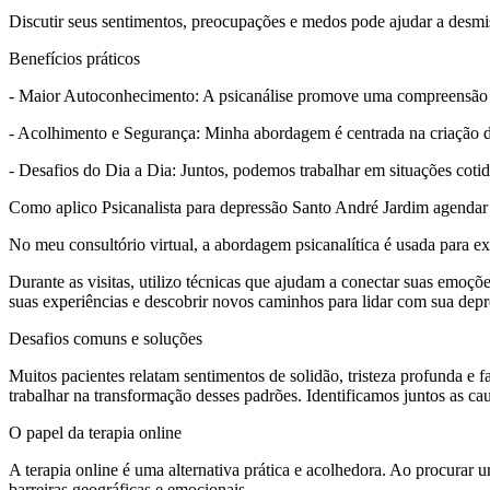
Discutir seus sentimentos, preocupações e medos pode ajudar a desmis
Benefícios práticos
- Maior Autoconhecimento: A psicanálise promove uma compreensão p
- Acolhimento e Segurança: Minha abordagem é centrada na criação de
- Desafios do Dia a Dia: Juntos, podemos trabalhar em situações cotid
Como aplico Psicanalista para depressão Santo André Jardim agendar
No meu consultório virtual, a abordagem psicanalítica é usada para 
Durante as visitas, utilizo técnicas que ajudam a conectar suas emoçõ
suas experiências e descobrir novos caminhos para lidar com sua dep
Desafios comuns e soluções
Muitos pacientes relatam sentimentos de solidão, tristeza profunda e 
trabalhar na transformação desses padrões. Identificamos juntos as ca
O papel da terapia online
A terapia online é uma alternativa prática e acolhedora. Ao procurar 
barreiras geográficas e emocionais.