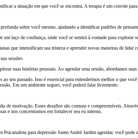
tificar a situação em que você se encontra. A terapia é um convite par
rofunda sobre você mesmo, ajudando a identificar padrões de pensame
 um laço de confiança, onde você se sentirá à vontade para explorar 
ianas que intensificam sua tristeza e aprender novas maneiras de lidar 
 nas sessões
explorar suas histórias pessoais. Ao agendar uma sessão, abordamos su
es ao seu passado. Isso é essencial para entendermos melhor o que você
ressão. Em um ambiente seguro, você poderá falar livremente.
falta de motivação. Esses desafios são comuns e compreensíveis. Através
usas e nos concentramos em fortalecer seu eu interno.
um Psicanalista para depressão Santo André Jardim agendar, você pode se