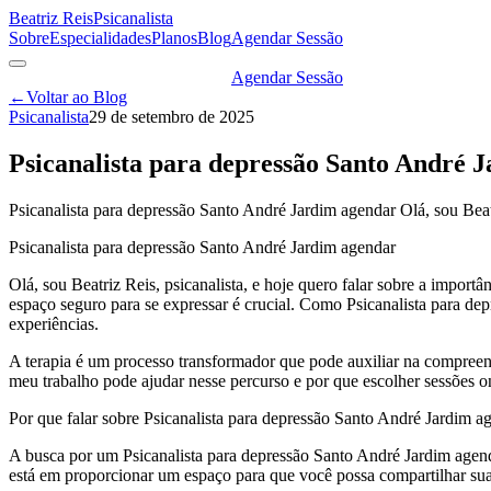
Beatriz Reis
Psicanalista
Sobre
Especialidades
Planos
Blog
Agendar Sessão
Agendar Sessão
←
Voltar ao Blog
Psicanalista
29 de setembro de 2025
Psicanalista para depressão Santo André J
Psicanalista para depressão Santo André Jardim agendar Olá, sou Beatri
Psicanalista para depressão Santo André Jardim agendar
Olá, sou Beatriz Reis, psicanalista, e hoje quero falar sobre a impor
espaço seguro para se expressar é crucial. Como Psicanalista para d
experiências.
A terapia é um processo transformador que pode auxiliar na compreen
meu trabalho pode ajudar nesse percurso e por que escolher sessões on
Por que falar sobre Psicanalista para depressão Santo André Jardim a
A busca por um Psicanalista para depressão Santo André Jardim agend
está em proporcionar um espaço para que você possa compartilhar sua