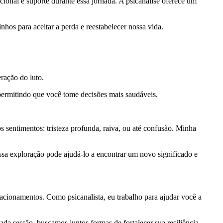
ional e suporte durante essa jornada. A psicanálise oferece um
hos para aceitar a perda e reestabelecer nossa vida.
ração do luto.
 permitindo que você tome decisões mais saudáveis.
sentimentos: tristeza profunda, raiva, ou até confusão. Minha
sa exploração pode ajudá-lo a encontrar um novo significado e
acionamentos. Como psicanalista, eu trabalho para ajudar você a
da sessão, buscamos juntos formas de fortalecer sua resiliência