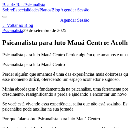
Beatriz Reis
Psicanalista
Sobre
Especialidades
Planos
Blog
Agendar Sessão
Agendar Sessão
←
Voltar ao Blog
Psicanalista
29 de setembro de 2025
Psicanalista para luto Mauá Centro: Acol
Psicanalista para luto Mauá Centro Perder alguém que amamos é uma d
Psicanalista para luto Mauá Centro
Perder alguém que amamos é uma das experiências mais dolorosas que 
esse momento difícil, oferecendo um espaço acolhedor e sigiloso.
Minha abordagem é fundamentada na psicanálise, uma ferramenta podero
crescimento, ressignificando a perda e ajudando a encontrar um novo 
Se você está vivendo essa experiência, saiba que não está sozinho. Es
psicanálise pode auxiliar na sua jornada.
Por que falar sobre Psicanalista para luto Mauá Centro