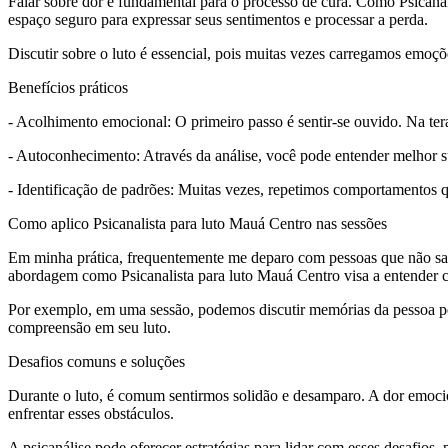
Falar sobre dor é fundamental para o processo de cura. Como Psicanal
espaço seguro para expressar seus sentimentos e processar a perda.
Discutir sobre o luto é essencial, pois muitas vezes carregamos emoçõ
Benefícios práticos
- Acolhimento emocional: O primeiro passo é sentir-se ouvido. Na ter
- Autoconhecimento: Através da análise, você pode entender melhor su
- Identificação de padrões: Muitas vezes, repetimos comportamentos q
Como aplico Psicanalista para luto Mauá Centro nas sessões
Em minha prática, frequentemente me deparo com pessoas que não sabe
abordagem como Psicanalista para luto Mauá Centro visa a entender
Por exemplo, em uma sessão, podemos discutir memórias da pessoa pe
compreensão em seu luto.
Desafios comuns e soluções
Durante o luto, é comum sentirmos solidão e desamparo. A dor emocio
enfrentar esses obstáculos.
A psicanálise pode oferecer estratégias para lidar com esses desafios