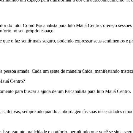
a dor do luto. Como Psicanalista para luto Mauá Centro, ofereço sessõe
onforto no seu próprio espaço.
te que o faz sentir mais seguro, podendo expressar seus sentimentos e 
a pessoa amada. Cada um sente de maneira única, manifestando tristeza,
 Mauá Centro?
momento para buscar a ajuda de um Psicanalista para luto Mauá Centro.
rias afetivas, sempre adequando a abordagem às suas necessidades emoc
. Isso garante praticidade e conforto, permitindo que você se sinta segu