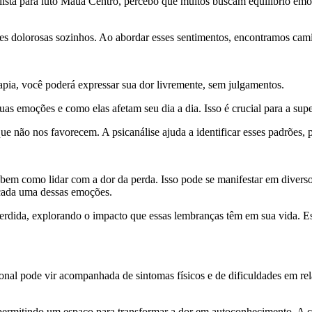
ista para luto Mauá Centro, percebo que muitos buscam equilíbrio emoc
es dolorosas sozinhos. Ao abordar esses sentimentos, encontramos camin
apia, você poderá expressar sua dor livremente, sem julgamentos.
as emoções e como elas afetam seu dia a dia. Isso é crucial para a supe
ue não nos favorecem. A psicanálise ajuda a identificar esses padrões,
m como lidar com a dor da perda. Isso pode se manifestar em diversos 
 cada uma dessas emoções.
rdida, explorando o impacto que essas lembranças têm em sua vida. Es
nal pode vir acompanhada de sintomas físicos e de dificuldades em rel
, permitindo um espaço para transformar a dor em autoconhecimento. A ca