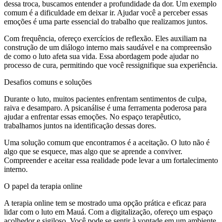
dessa troca, buscamos entender a profundidade da dor. Um exemplo
comum é a dificuldade em deixar ir. Ajudar você a perceber essas
emoções é uma parte essencial do trabalho que realizamos juntos.
Com frequência, ofereço exercícios de reflexão. Eles auxiliam na
construção de um diálogo interno mais saudável e na compreensão
de como o luto afeta sua vida. Essa abordagem pode ajudar no
processo de cura, permitindo que você ressignifique sua experiência.
Desafios comuns e soluções
Durante o luto, muitos pacientes enfrentam sentimentos de culpa,
raiva e desamparo. A psicanálise é uma ferramenta poderosa para
ajudar a enfrentar essas emoções. No espaço terapêutico,
trabalhamos juntos na identificação dessas dores.
Uma solução comum que encontramos é a aceitação. O luto não é
algo que se esquece, mas algo que se aprende a conviver.
Compreender e aceitar essa realidade pode levar a um fortalecimento
interno.
O papel da terapia online
A terapia online tem se mostrado uma opção prática e eficaz para
lidar com o luto em Mauá. Com a digitalização, ofereço um espaço
acolhedor e sigiloso. Você pode se sentir à vontade em um ambiente