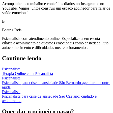
Acompanhe meu trabalho e conteúdos diários no Instagram e no
YouTube. Vamos juntos construir um espaço acolhedor para falar de
saúde emocional.
B
Beatriz Reis
Psicanalista com atendimento online. Especializada em escuta
clínica e acolhimento de questões emocionais como ansiedade, luto,
autoconhecimento e dificuldades nos relacionamentos.
Continue lendo
Psicanalista
Terapia Online com Psicanalista
Psicanalista
Psicanalista para crise de ansiedade São Bernardo agendar: encontre
ajuda
Psicanalista
Psicanalista para crise de ansiedade São Caetano: cuidado e
acolhimento
Quer dar o primeiro passo?