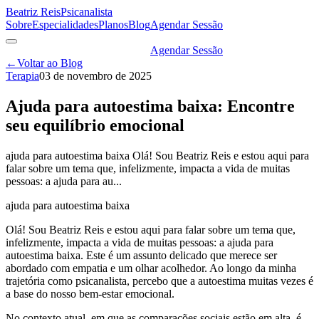
Beatriz Reis
Psicanalista
Sobre
Especialidades
Planos
Blog
Agendar Sessão
Agendar Sessão
←
Voltar ao Blog
Terapia
03 de novembro de 2025
Ajuda para autoestima baixa: Encontre
seu equilíbrio emocional
ajuda para autoestima baixa Olá! Sou Beatriz Reis e estou aqui para
falar sobre um tema que, infelizmente, impacta a vida de muitas
pessoas: a ajuda para au...
ajuda para autoestima baixa
Olá! Sou Beatriz Reis e estou aqui para falar sobre um tema que,
infelizmente, impacta a vida de muitas pessoas: a ajuda para
autoestima baixa. Este é um assunto delicado que merece ser
abordado com empatia e um olhar acolhedor. Ao longo da minha
trajetória como psicanalista, percebo que a autoestima muitas vezes é
a base do nosso bem-estar emocional.
No contexto atual, em que as comparações sociais estão em alta, é