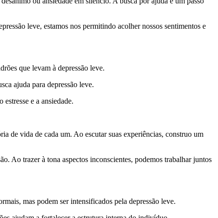
a, desânimo ou ansiedade em silêncio. A busca por ajuda é um passo
epressão leve, estamos nos permitindo acolher nossos sentimentos e
drões que levam à depressão leve.
usca ajuda para depressão leve.
o estresse e a ansiedade.
ria de vida de cada um. Ao escutar suas experiências, construo um
o. Ao trazer à tona aspectos inconscientes, podemos trabalhar juntos
ormais, mas podem ser intensificados pela depressão leve.
s ajudam a fortalecer a estrutura interna do indivíduo,