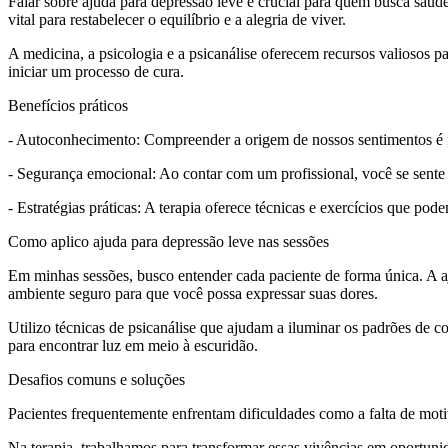
Falar sobre ajuda para depressão leve é crucial para quem busca saúd
vital para restabelecer o equilíbrio e a alegria de viver.
A medicina, a psicologia e a psicanálise oferecem recursos valiosos 
iniciar um processo de cura.
Benefícios práticos
- Autoconhecimento: Compreender a origem de nossos sentimentos é fu
- Segurança emocional: Ao contar com um profissional, você se sente 
- Estratégias práticas: A terapia oferece técnicas e exercícios que pod
Como aplico ajuda para depressão leve nas sessões
Em minhas sessões, busco entender cada paciente de forma única. A aj
ambiente seguro para que você possa expressar suas dores.
Utilizo técnicas de psicanálise que ajudam a iluminar os padrões de 
para encontrar luz em meio à escuridão.
Desafios comuns e soluções
Pacientes frequentemente enfrentam dificuldades como a falta de moti
Na terapia, trabalhamos para transformar essas vivências em oportunid