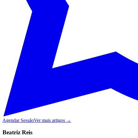
Agendar Sessão
Ver mais artigos →
Beatriz Reis