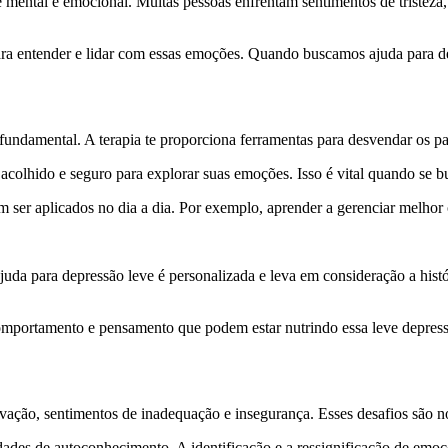
e mental e emocional. Muitas pessoas enfrentam sentimentos de tristez
para entender e lidar com essas emoções. Quando buscamos ajuda para d
ndamental. A terapia te proporciona ferramentas para desvendar os pa
acolhido e seguro para explorar suas emoções. Isso é vital quando se b
em ser aplicados no dia a dia. Por exemplo, aprender a gerenciar melhor 
uda para depressão leve é personalizada e leva em consideração a histó
comportamento e pensamento que podem estar nutrindo essa leve depressã
vação, sentimentos de inadequação e insegurança. Esses desafios são n
ades de autoconhecimento. A identificação e a ressignificação de emoçõe