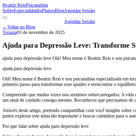
Beatriz Reis
Psicanalista
Sobre
Especialidades
Planos
Blog
Agendar Sessão
Agendar Sessão
←
Voltar ao Blog
Terapia
03 de novembro de 2025
Ajuda para Depressão Leve: Transforme 
ajuda para depressão leve Olá! Meu nome é Beatriz Reis e sou psican
ajuda para depressão leve
Olá! Meu nome é Beatriz Reis e sou psicanalista especializada em te
primeiro passo para transformar esse quadro e reencontrar o equilíbri
Compreendo que muitas vezes nos sentimos sobrecarregados. A vida m
um sinal de cuidado consigo mesmo. Reconhecer que precisamos de a
Através deste artigo, pretendo compartilhar com você insights sobre 
juntos explorar este tema tão importante e buscar caminhos para o a
Por que falar sobre ajuda para depressão leve