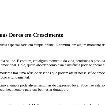
Suas Dores em Crescimento
alista especializada em terapia online. É comum, em algum momento da
rapia online. É comum, em algum momento da vida, sentirmos o peso da t
o emocional. Hoje, quero abordar como essa assistência pode te apoiar 
oderna traz uma série de desafios que podem afetar nossa saúde emoci
poio é fundamental.
como a terapia pode aliviar sintomas de depressão leve. Você não está s
utoconhecimento e para um bem-estar duradouro.