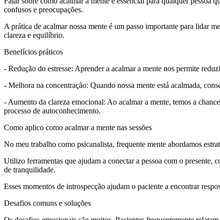
Falar sobre como acalmar a mente é essencial para qualquer pessoa q
confusos e preocupações.
A prática de acalmar nossa mente é um passo importante para lidar m
clareza e equilíbrio.
Benefícios práticos
- Redução do estresse: Aprender a acalmar a mente nos permite reduzi
- Melhora na concentração: Quando nossa mente está acalmada, consegu
- Aumento da clareza emocional: Ao acalmar a mente, temos a chance d
processo de autoconhecimento.
Como aplico como acalmar a mente nas sessões
No meu trabalho como psicanalista, frequente mente abordamos estrat
Utilizo ferramentas que ajudam a conectar a pessoa com o presente, 
de tranquilidade.
Esses momentos de introspecção ajudam o paciente a encontrar respos
Desafios comuns e soluções
Os desafios emocionais são muitos. Pacientes frequentemente relatam