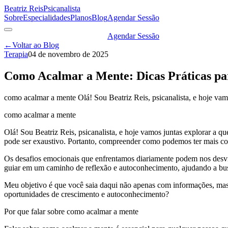
Beatriz Reis
Psicanalista
Sobre
Especialidades
Planos
Blog
Agendar Sessão
Agendar Sessão
←
Voltar ao Blog
Terapia
04 de novembro de 2025
Como Acalmar a Mente: Dicas Práticas pa
como acalmar a mente Olá! Sou Beatriz Reis, psicanalista, e hoje vam
como acalmar a mente
Olá! Sou Beatriz Reis, psicanalista, e hoje vamos juntas explorar a 
pode ser exaustivo. Portanto, compreender como podemos ter mais co
Os desafios emocionais que enfrentamos diariamente podem nos desviar
guiar em um caminho de reflexão e autoconhecimento, ajudando a buscar
Meu objetivo é que você saia daqui não apenas com informações, mas 
oportunidades de crescimento e autoconhecimento?
Por que falar sobre como acalmar a mente