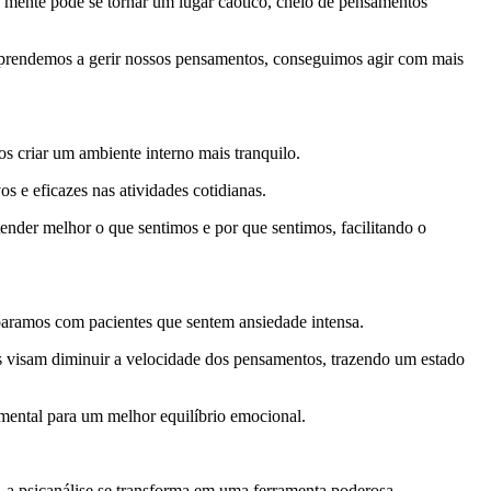
a mente pode se tornar um lugar caótico, cheio de pensamentos
 aprendemos a gerir nossos pensamentos, conseguimos agir com mais
s criar um ambiente interno mais tranquilo.
 e eficazes nas atividades cotidianas.
ender melhor o que sentimos e por que sentimos, facilitando o
paramos com pacientes que sentem ansiedade intensa.
os visam diminuir a velocidade dos pensamentos, trazendo um estado
amental para um melhor equilíbrio emocional.
, a psicanálise se transforma em uma ferramenta poderosa.