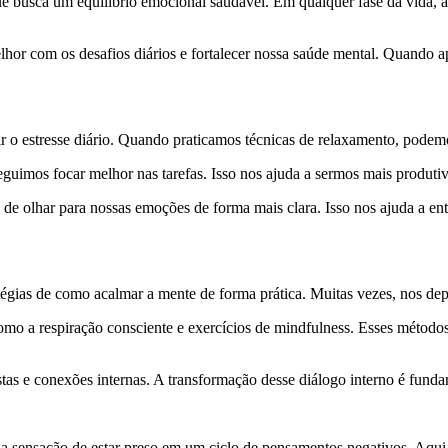
ue busca um equilíbrio emocional saudável. Em qualquer fase da vida, 
elhor com os desafios diários e fortalecer nossa saúde mental. Quando
r o estresse diário. Quando praticamos técnicas de relaxamento, podemo
imos focar melhor nas tarefas. Isso nos ajuda a sermos mais produtivos
e olhar para nossas emoções de forma mais clara. Isso nos ajuda a ent
égias de como acalmar a mente de forma prática. Muitas vezes, nos de
como a respiração consciente e exercícios de mindfulness. Esses métod
tas e conexões internas. A transformação desse diálogo interno é fund
 a sensação de estar preso em um ciclo de pensamentos negativos. Aqui