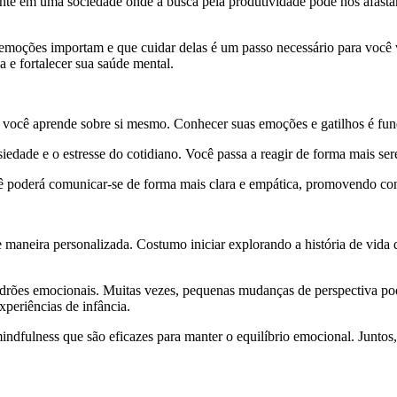
lmente em uma sociedade onde a busca pela produtividade pode nos afas
 emoções importam e que cuidar delas é um passo necessário para você v
a e fortalecer sua saúde mental.
 você aprende sobre si mesmo. Conhecer suas emoções e gatilhos é fu
siedade e o estresse do cotidiano. Você passa a reagir de forma mais se
ocê poderá comunicar-se de forma mais clara e empática, promovendo co
maneira personalizada. Costumo iniciar explorando a história de vida d
ar padrões emocionais. Muitas vezes, pequenas mudanças de perspectiva 
xperiências de infância.
ndfulness que são eficazes para manter o equilíbrio emocional. Juntos,