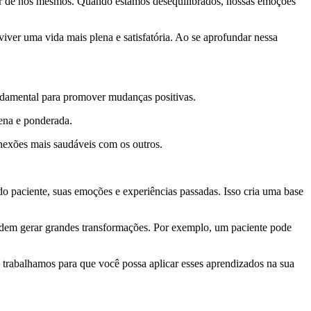
tar de nós mesmos. Quando estamos desequilibrados, nossas emoções
iver uma vida mais plena e satisfatória. Ao se aprofundar nessa
ndamental para promover mudanças positivas.
rena e ponderada.
nexões mais saudáveis com os outros.
o paciente, suas emoções e experiências passadas. Isso cria uma base
podem gerar grandes transformações. Por exemplo, um paciente pode
 trabalhamos para que você possa aplicar esses aprendizados na sua