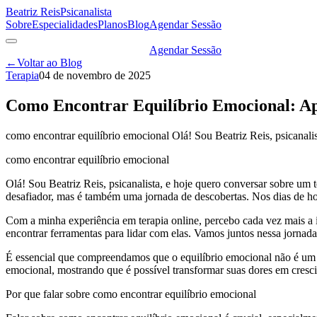
Beatriz Reis
Psicanalista
Sobre
Especialidades
Planos
Blog
Agendar Sessão
Agendar Sessão
←
Voltar ao Blog
Terapia
04 de novembro de 2025
Como Encontrar Equilíbrio Emocional: Ap
como encontrar equilíbrio emocional Olá! Sou Beatriz Reis, psicanali
como encontrar equilíbrio emocional
Olá! Sou Beatriz Reis, psicanalista, e hoje quero conversar sobre u
desafiador, mas é também uma jornada de descobertas. Nos dias de ho
Com a minha experiência em terapia online, percebo cada vez mais a i
encontrar ferramentas para lidar com elas. Vamos juntos nessa jornad
É essencial que compreendamos que o equilíbrio emocional não é um es
emocional, mostrando que é possível transformar suas dores em cresci
Por que falar sobre como encontrar equilíbrio emocional