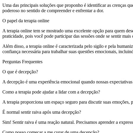
Uma das principais soluções que proponho é identificar as crenças que
poderoso no sentido de compreender e enfrentar a dor.
O papel da terapia online
A terapia online tem se mostrado uma excelente opção para quem de
praticidade, pois você pode participar das sessões onde se sentir mais 
Além disso, a terapia online é caracterizada pelo sigilo e pela human
confiança necessária para trabalhar suas questões emocionais, inclui
Perguntas Frequentes
O que é decepção?
A decepção é uma experiência emocional quando nossas expectativas
Como a terapia pode ajudar a lidar com a decepção?
A terapia proporciona um espaço seguro para discutir suas emoções,
É normal sentir raiva após uma decepção?
Sim! Sentir raiva é uma reação natural. Precisamos aprender a express
Como posso começar a me curar de uma decepção?