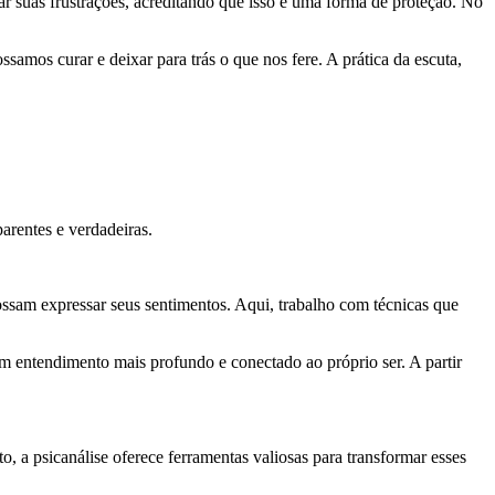
r suas frustrações, acreditando que isso é uma forma de proteção. No
mos curar e deixar para trás o que nos fere. A prática da escuta,
arentes e verdadeiras.
ossam expressar seus sentimentos. Aqui, trabalho com técnicas que
m entendimento mais profundo e conectado ao próprio ser. A partir
, a psicanálise oferece ferramentas valiosas para transformar esses