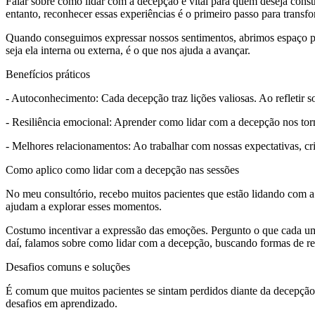
Falar sobre como lidar com a decepção é vital para quem deseja const
entanto, reconhecer essas experiências é o primeiro passo para transfo
Quando conseguimos expressar nossos sentimentos, abrimos espaço para
seja ela interna ou externa, é o que nos ajuda a avançar.
Benefícios práticos
- Autoconhecimento: Cada decepção traz lições valiosas. Ao refletir s
- Resiliência emocional: Aprender como lidar com a decepção nos torna
- Melhores relacionamentos: Ao trabalhar com nossas expectativas, cri
Como aplico como lidar com a decepção nas sessões
No meu consultório, recebo muitos pacientes que estão lidando com a
ajudam a explorar esses momentos.
Costumo incentivar a expressão das emoções. Pergunto o que cada um 
daí, falamos sobre como lidar com a decepção, buscando formas de res
Desafios comuns e soluções
É comum que muitos pacientes se sintam perdidos diante da decepção. O
desafios em aprendizado.