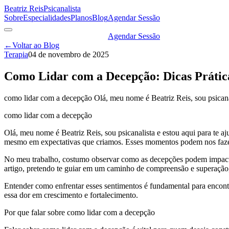
Beatriz Reis
Psicanalista
Sobre
Especialidades
Planos
Blog
Agendar Sessão
Agendar Sessão
←
Voltar ao Blog
Terapia
04 de novembro de 2025
Como Lidar com a Decepção: Dicas Prátic
como lidar com a decepção Olá, meu nome é Beatriz Reis, sou psicanal
como lidar com a decepção
Olá, meu nome é Beatriz Reis, sou psicanalista e estou aqui para te 
mesmo em expectativas que criamos. Esses momentos podem nos fazer s
No meu trabalho, costumo observar como as decepções podem impactar
artigo, pretendo te guiar em um caminho de compreensão e superação
Entender como enfrentar esses sentimentos é fundamental para encontr
essa dor em crescimento e fortalecimento.
Por que falar sobre como lidar com a decepção