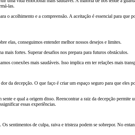
ruir uma vida emocional mais saudável. A maioria de nós tende a guarda
rmá-las.
 o acolhimento e a compreensão. A aceitação é essencial para que possa
obre elas, conseguimos entender melhor nossos desejos e limites.
 mais fortes. Superar desafios nos prepara para futuros obstáculos.
amos conexões mais saudáveis. Isso implica em ter relações mais transp
 dor da decepção. O que faço é criar um espaço seguro para que eles p
sente e qual a origem disso. Reencontrar a raiz da decepção permite u
significar essas experiências.
s sentimentos de culpa, raiva e tristeza podem se sobrepor. No entanto