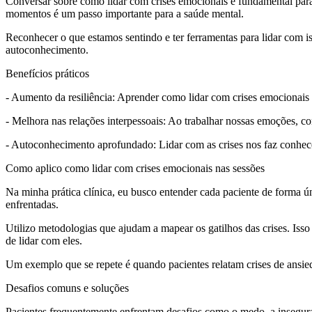
Conversar sobre como lidar com crises emocionais é fundamental para
momentos é um passo importante para a saúde mental.
Reconhecer o que estamos sentindo e ter ferramentas para lidar com is
autoconhecimento.
Benefícios práticos
- Aumento da resiliência: Aprender como lidar com crises emocionais f
- Melhora nas relações interpessoais: Ao trabalhar nossas emoções, 
- Autoconhecimento aprofundado: Lidar com as crises nos faz conhecer
Como aplico como lidar com crises emocionais nas sessões
Na minha prática clínica, eu busco entender cada paciente de forma 
enfrentadas.
Utilizo metodologias que ajudam a mapear os gatilhos das crises. Is
de lidar com eles.
Um exemplo que se repete é quando pacientes relatam crises de ansied
Desafios comuns e soluções
Pacientes frequentemente enfrentam desafios como o medo, a insegura