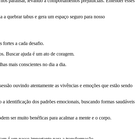
os paralisar, levando a comportamentos prejudiciais. Entender esses
uda a quebrar tabus e gera um espaço seguro para nosso
 fortes a cada desafio.
os. Buscar ajuda é um ato de coragem.
has mais conscientes no dia a dia.
 sessão ouvindo atentamente as vivências e emoções que estão sendo
o a identificação dos padrões emocionais, buscando formas saudáveis
odem ser muito benéficas para acalmar a mente e o corpo.
tam é um passo importante para a transformação.