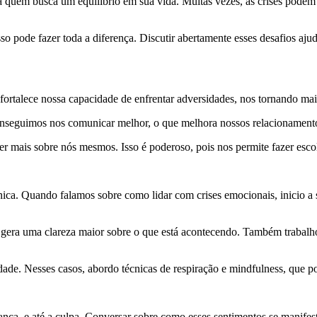
 quem busca um equilíbrio em sua vida. Muitas vezes, as crises podem n
so pode fazer toda a diferença. Discutir abertamente esses desafios aj
ortalece nossa capacidade de enfrentar adversidades, nos tornando mais
conseguimos nos comunicar melhor, o que melhora nossos relacionament
 mais sobre nós mesmos. Isso é poderoso, pois nos permite fazer escol
única. Quando falamos sobre como lidar com crises emocionais, inicio a
so gera uma clareza maior sobre o que está acontecendo. Também trabalh
ade. Nesses casos, abordo técnicas de respiração e mindfulness, que p
nça, e até a culpa. Conversar sobre como esses sentimentos se manifes