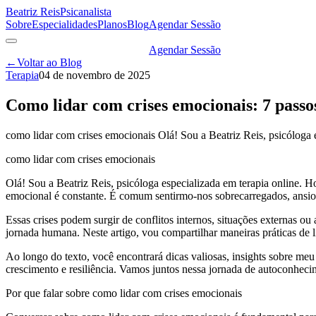
Beatriz Reis
Psicanalista
Sobre
Especialidades
Planos
Blog
Agendar Sessão
Agendar Sessão
←
Voltar ao Blog
Terapia
04 de novembro de 2025
Como lidar com crises emocionais: 7 passos
como lidar com crises emocionais Olá! Sou a Beatriz Reis, psicóloga e
como lidar com crises emocionais
Olá! Sou a Beatriz Reis, psicóloga especializada em terapia online.
emocional é constante. É comum sentirmo-nos sobrecarregados, ansioso
Essas crises podem surgir de conflitos internos, situações externas 
jornada humana. Neste artigo, vou compartilhar maneiras práticas de l
Ao longo do texto, você encontrará dicas valiosas, insights sobre me
crescimento e resiliência. Vamos juntos nessa jornada de autoconhec
Por que falar sobre como lidar com crises emocionais