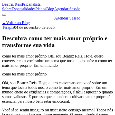
Beatriz Reis
Psicanalista
Sobre
Especialidades
Planos
Blog
Agendar Sessão
Agendar Sessão
←
Voltar ao Blog
Terapia
04 de novembro de 2025
Descubra como ter mais amor próprio e
transforme sua vida
como ter mais amor próprio Olá, sou Beatriz Reis. Hoje, quero
conversar com você sobre um tema que toca a todos nós: o como ter
mais amor próprio. Em um mundo
como ter mais amor próprio
Olá, sou Beatriz Reis. Hoje, quero conversar com você sobre um
tema que toca a todos nós: o como ter mais amor próprio. Em um
mundo cheio de exigências e comparações, é fácil esquecer o quanto
somos valiosos. É por isso que entender e cultivar o amor próprio é
essencial para nosso bem-estar emocional.
Você já se sentiu inseguro ou insatisfeito consigo mesmo? Todos nós
já passamos por isso em algum momento. O amor próprio é como