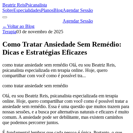
Beatriz Reis
Psicanalista
Sobre
Especialidades
Planos
Blog
Agendar Sessão
Agendar Sessão
←
Voltar ao Blog
Terapia
03 de novembro de 2025
Como Tratar Ansiedade Sem Remédio:
Dicas e Estratégias Eficazes
como tratar ansiedade sem remédio Olá, eu sou Beatriz Reis,
psicanalista especializada em terapia online. Hoje, quero
compartilhar com você como é possível tra...
como tratar ansiedade sem remédio
Olá, eu sou Beatriz Reis, psicanalista especializada em terapia
online. Hoje, quero compartilhar com você como é possível tratar a
ansiedade sem remédio. Essa é uma questão que muitos trazem para
nossas sessões, e a busca por alternativas naturais e eficazes é muito
comum. A ansiedade pode ser debilitante, mas existem caminhos
que podemos percorrer juntos.
É fundamental lembrar que cada pessoa é única. Portanto, o que