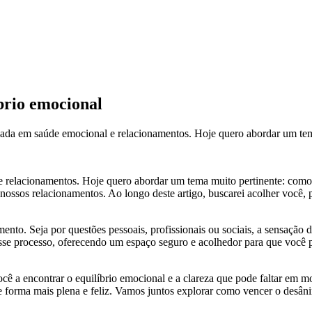
brio emocional
izada em saúde emocional e relacionamentos. Hoje quero abordar um tem
l e relacionamentos. Hoje quero abordar um tema muito pertinente: como
ssos relacionamentos. Ao longo deste artigo, buscarei acolher você, p
. Seja por questões pessoais, profissionais ou sociais, a sensação de
esse processo, oferecendo um espaço seguro e acolhedor para que você 
ocê a encontrar o equilíbrio emocional e a clareza que pode faltar em 
de forma mais plena e feliz. Vamos juntos explorar como vencer o desâ