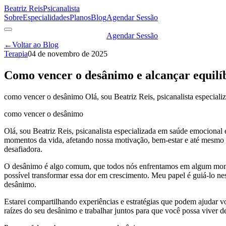
Beatriz Reis
Psicanalista
Sobre
Especialidades
Planos
Blog
Agendar Sessão
Agendar Sessão
←
Voltar ao Blog
Terapia
04 de novembro de 2025
Como vencer o desânimo e alcançar equilí
como vencer o desânimo Olá, sou Beatriz Reis, psicanalista especial
como vencer o desânimo
Olá, sou Beatriz Reis, psicanalista especializada em saúde emociona
momentos da vida, afetando nossa motivação, bem-estar e até mesmo no
desafiadora.
O desânimo é algo comum, que todos nós enfrentamos em algum momento
possível transformar essa dor em crescimento. Meu papel é guiá-lo n
desânimo.
Estarei compartilhando experiências e estratégias que podem ajudar v
raízes do seu desânimo e trabalhar juntos para que você possa viver 