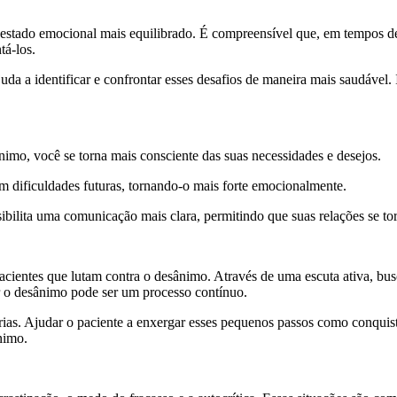
stado emocional mais equilibrado. É compreensível que, em tempos de c
tá-los.
uda a identificar e confrontar esses desafios de maneira mais saudável
nimo, você se torna mais consciente das suas necessidades e desejos.
om dificuldades futuras, tornando-o mais forte emocionalmente.
bilita uma comunicação mais clara, permitindo que suas relações se tor
entes que lutam contra o desânimo. Através de uma escuta ativa, busco
 o desânimo pode ser um processo contínuo.
rias. Ajudar o paciente a enxergar esses pequenos passos como conqui
nimo.