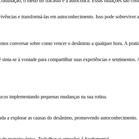
ocrastinação, o medo do fracasso e a autocrítica. Essas situações são c
as vivências e transformá-las em autoconhecimento. Isso pode sobreviver
amos conversar sobre como vencer o desânimo a qualquer hora. A prati
ê sinta-se à vontade para compartilhar suas experiências e sentimentos.
oucos implementando pequenas mudanças na sua rotina.
juda a explorar as causas do desânimo, promovendo autoconhecimento.
 de maneira única. Trabalhar as emoções é fundamental.