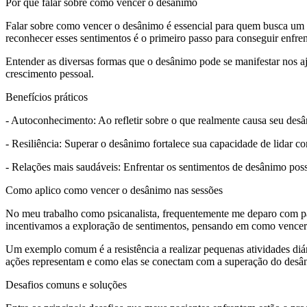
Por que falar sobre como vencer o desânimo
Falar sobre como vencer o desânimo é essencial para quem busca um e
reconhecer esses sentimentos é o primeiro passo para conseguir enfren
Entender as diversas formas que o desânimo pode se manifestar nos aj
crescimento pessoal.
Benefícios práticos
- Autoconhecimento: Ao refletir sobre o que realmente causa seu desâ
- Resiliência: Superar o desânimo fortalece sua capacidade de lidar c
- Relações mais saudáveis: Enfrentar os sentimentos de desânimo possi
Como aplico como vencer o desânimo nas sessões
No meu trabalho como psicanalista, frequentemente me deparo com paci
incentivamos a exploração de sentimentos, pensando em como vencer
Um exemplo comum é a resistência a realizar pequenas atividades diá
ações representam e como elas se conectam com a superação do desâ
Desafios comuns e soluções