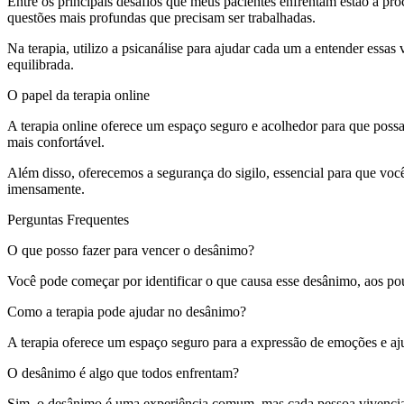
Entre os principais desafios que meus pacientes enfrentam estão a pr
questões mais profundas que precisam ser trabalhadas.
Na terapia, utilizo a psicanálise para ajudar cada um a entender ess
equilibrada.
O papel da terapia online
A terapia online oferece um espaço seguro e acolhedor para que poss
mais confortável.
Além disso, oferecemos a segurança do sigilo, essencial para que voc
imensamente.
Perguntas Frequentes
O que posso fazer para vencer o desânimo?
Você pode começar por identificar o que causa esse desânimo, aos p
Como a terapia pode ajudar no desânimo?
A terapia oferece um espaço seguro para a expressão de emoções e a
O desânimo é algo que todos enfrentam?
Sim, o desânimo é uma experiência comum, mas cada pessoa vivencia