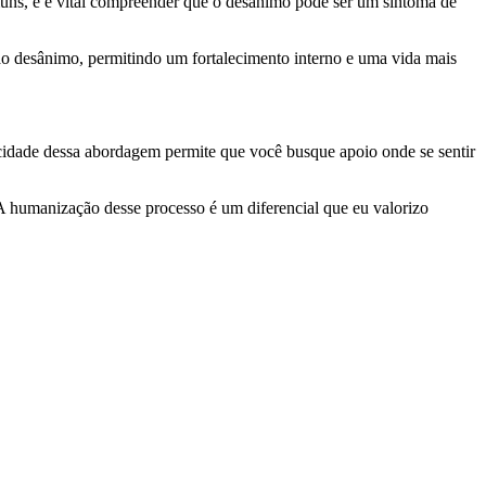
omuns, e é vital compreender que o desânimo pode ser um sintoma de
 ao desânimo, permitindo um fortalecimento interno e uma vida mais
cidade dessa abordagem permite que você busque apoio onde se sentir
 A humanização desse processo é um diferencial que eu valorizo