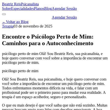
Beatriz Reis
Psicanalista
Sobre
Especialidades
Planos
Blog
Agendar Sessão
Agendar Sessão
←
Voltar ao Blog
Terapia
03 de novembro de 2025
Encontre o Psicólogo Perto de Mim:
Caminhos para o Autoconhecimento
psicólogo perto de mim Olá! Sou Beatriz Reis, sua psicanalista, e
hoje quero conversar com você sobre a importância de encontrar um
psicólogo perto de mim.
psicólogo perto de mim
Olá! Sou Beatriz Reis, sua psicanalista, e hoje quero conversar com
você sobre a importância de encontrar um psicólogo perto de mim.
Todos enfrentamos momentos difíceis na vida, e falar com um
profissional pode ser o primeiro passo para mudar essa realidade. A
terapia é um espaço acolhedor, seguro e personalizado.
O que eu mais desejo é que você saiba que não está sozinho. Muitas
pessoas buscam apoio para lidar com desafios emocionais. A boa