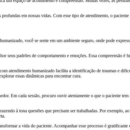
a um espaço de acolhimento e compreensão. Muitas vezes, as pessoas l
profundas em nossas vidas. Com esse tipo de atendimento, o paciente se
 humanizado, você se sente em um ambiente seguro, onde pode express
lhor seus padrões de comportamento e emoções. Essa compreensão é fu
com atendimento humanizado facilita a identificação de traumas e dificu
xplorar essas dinâmicas para encontrar cura.
edor. Em cada sessão, procuro ouvir atentamente o que o paciente tem a 
 trazendo à tona questões que precisam ser trabalhadas. Por exemplo, 
ta.
sformar a vida do paciente. Acompanhar esse processo é gratificante e 