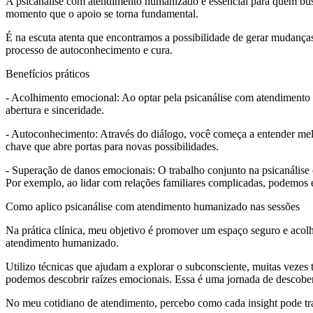
A psicanálise com atendimento humanizado é essencial para quem busc
momento que o apoio se torna fundamental.
É na escuta atenta que encontramos a possibilidade de gerar mudanças 
processo de autoconhecimento e cura.
Benefícios práticos
- Acolhimento emocional: Ao optar pela psicanálise com atendimento
abertura e sinceridade.
- Autoconhecimento: Através do diálogo, você começa a entender me
chave que abre portas para novas possibilidades.
- Superação de danos emocionais: O trabalho conjunto na psicanálise 
Por exemplo, ao lidar com relações familiares complicadas, podemos e
Como aplico psicanálise com atendimento humanizado nas sessões
Na prática clínica, meu objetivo é promover um espaço seguro e acolh
atendimento humanizado.
Utilizo técnicas que ajudam a explorar o subconsciente, muitas vezes
podemos descobrir raízes emocionais. Essa é uma jornada de descober
No meu cotidiano de atendimento, percebo como cada insight pode tran