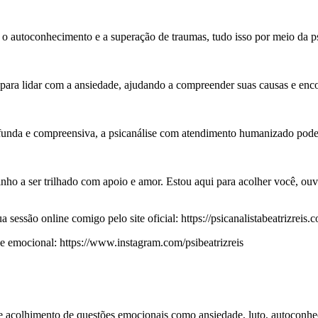
, o autoconhecimento e a superação de traumas, tudo isso por meio da
ara lidar com a ansiedade, ajudando a compreender suas causas e encon
unda e compreensiva, a psicanálise com atendimento humanizado pode 
ho a ser trilhado com apoio e amor. Estou aqui para acolher você, ouvir
essão online comigo pelo site oficial: https://psicanalistabeatrizreis.c
emocional: https://www.instagram.com/psibeatrizreis
 e acolhimento de questões emocionais como ansiedade, luto, autoconhe