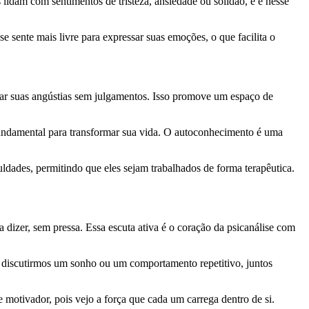
idam com sentimentos de tristeza, ansiedade ou solidão, e é nesse
 sente mais livre para expressar suas emoções, o que facilita o
ar suas angústias sem julgamentos. Isso promove um espaço de
ndamental para transformar sua vida. O autoconhecimento é uma
ldades, permitindo que eles sejam trabalhados de forma terapêutica.
dizer, sem pressa. Essa escuta ativa é o coração da psicanálise com
ao discutirmos um sonho ou um comportamento repetitivo, juntos
motivador, pois vejo a força que cada um carrega dentro de si.