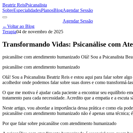
Beatriz Reis
Psicanalista
Sobre
Especialidades
Planos
Blog
Agendar Sessão
Agendar Sessão
←
Voltar ao Blog
Terapia
04 de novembro de 2025
Transformando Vidas: Psicanálise com A
psicanálise com atendimento humanizado Olá! Sou a Psicanalista Beatri
psicanálise com atendimento humanizado
Olá! Sou a Psicanalista Beatriz Reis e estou aqui para falar sobre al
acolhedor onde podemos falar sobre suas dores e como transformá-la
O que me motiva é ajudar cada paciente a encontrar seu equilíbrio e
tratamento para cada necessidade. Acredito que a empatia e a escuta 
Neste artigo, vou abordar a importância dessa prática e como ela pode
psicanálise com atendimento humanizado não é apenas uma técnica; é 
Por que falar sobre psicanálise com atendimento humanizado