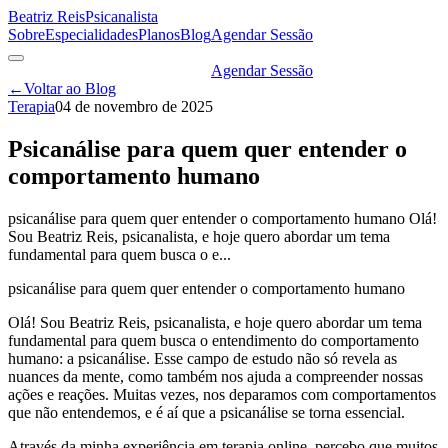
Beatriz Reis
Psicanalista
Sobre
Especialidades
Planos
Blog
Agendar Sessão
Agendar Sessão
←
Voltar ao Blog
Terapia
04 de novembro de 2025
Psicanálise para quem quer entender o
comportamento humano
psicanálise para quem quer entender o comportamento humano Olá!
Sou Beatriz Reis, psicanalista, e hoje quero abordar um tema
fundamental para quem busca o e...
psicanálise para quem quer entender o comportamento humano
Olá! Sou Beatriz Reis, psicanalista, e hoje quero abordar um tema
fundamental para quem busca o entendimento do comportamento
humano: a psicanálise. Esse campo de estudo não só revela as
nuances da mente, como também nos ajuda a compreender nossas
ações e reações. Muitas vezes, nos deparamos com comportamentos
que não entendemos, e é aí que a psicanálise se torna essencial.
Através da minha experiência em terapia online, percebo que muitos