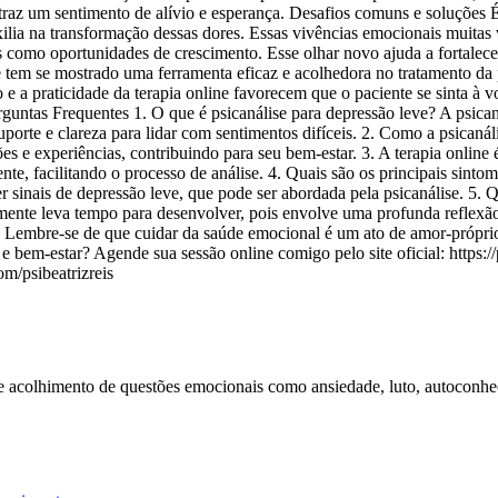
 traz um sentimento de alívio e esperança. Desafios comuns e soluções
ilia na transformação dessas dores. Essas vivências emocionais muitas v
os como oportunidades de crescimento. Esse olhar novo ajuda a fortalec
 tem se mostrado uma ferramenta eficaz e acolhedora no tratamento da 
o e a praticidade da terapia online favorecem que o paciente se sinta à 
erguntas Frequentes 1. O que é psicanálise para depressão leve? A psic
te e clareza para lidar com sentimentos difíceis. 2. Como a psicanális
e experiências, contribuindo para seu bem-estar. 3. A terapia online é
e, facilitando o processo de análise. 4. Quais são os principais sintom
r sinais de depressão leve, que pode ser abordada pela psicanálise. 5.
mente leva tempo para desenvolver, pois envolve uma profunda reflexão
e. Lembre-se de que cuidar da saúde emocional é um ato de amor-próprio
e bem-estar? Agende sua sessão online comigo pelo site oficial: https
m/psibeatrizreis
 e acolhimento de questões emocionais como ansiedade, luto, autoconhe