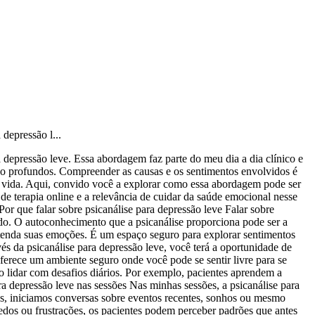
 depressão l...
a depressão leve. Essa abordagem faz parte do meu dia a dia clínico e
ão profundos. Compreender as causas e os sentimentos envolvidos é
a vida. Aqui, convido você a explorar como essa abordagem pode ser
 de terapia online e a relevância de cuidar da saúde emocional nesse
r que falar sobre psicanálise para depressão leve Falar sobre
ndo. O autoconhecimento que a psicanálise proporciona pode ser a
ntenda suas emoções. É um espaço seguro para explorar sentimentos
s da psicanálise para depressão leve, você terá a oportunidade de
ferece um ambiente seguro onde você pode se sentir livre para se
o lidar com desafios diários. Por exemplo, pacientes aprendem a
ara depressão leve nas sessões Nas minhas sessões, a psicanálise para
ezes, iniciamos conversas sobre eventos recentes, sonhos ou mesmo
edos ou frustrações, os pacientes podem perceber padrões que antes