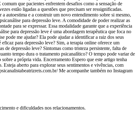
 É comum que pacientes enfrentem desafios como a sensação de
ezes estão ligadas a questões que precisam ser ressignificadas.
er a autoestima e a construir um novo entendimento sobre si mesmo,
psicanálise para depressão leve. A comodidade de poder realizar as
vontade para se expressar. Essa modalidade garante que a experiência
análise para depressão leve é uma abordagem terapêutica que foca no
e pode me ajudar? Ela pode ajudar a identificar a raiz dos seus
 eficaz para depressão leve? Sim, a terapia online oferece um
as de depressão leve? Sintomas como tristeza persistente, falta de
 Quanto tempo dura o tratamento psicanalítico? O tempo pode variar de
 sobre a própria vida. Encerramento Espero que este artigo tenha
. Esteja aberto para explorar seus sentimentos e vivências, com
://psicanalistabeatrizreis.com.br/ Me acompanhe também no Instagram
cimento e dificuldades nos relacionamentos.