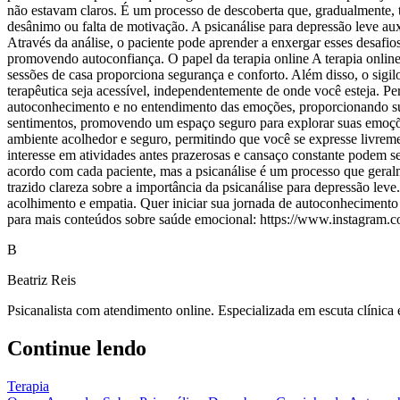
não estavam claros. É um processo de descoberta que, gradualmente,
desânimo ou falta de motivação. A psicanálise para depressão leve aux
Através da análise, o paciente pode aprender a enxergar esses desafi
promovendo autoconfiança. O papel da terapia online A terapia online
sessões de casa proporciona segurança e conforto. Além disso, o sigil
terapêutica seja acessível, independentemente de onde você esteja. P
autoconhecimento e no entendimento das emoções, proporcionando supor
sentimentos, promovendo um espaço seguro para explorar suas emoções 
ambiente acolhedor e seguro, permitindo que você se expresse livrement
interesse em atividades antes prazerosas e cansaço constante podem se
acordo com cada paciente, mas a psicanálise é um processo que geral
trazido clareza sobre a importância da psicanálise para depressão lev
acolhimento e empatia. Quer iniciar sua jornada de autoconhecimento 
para mais conteúdos sobre saúde emocional: https://www.instagram.co
B
Beatriz Reis
Psicanalista com atendimento online. Especializada em escuta clínica
Continue lendo
Terapia