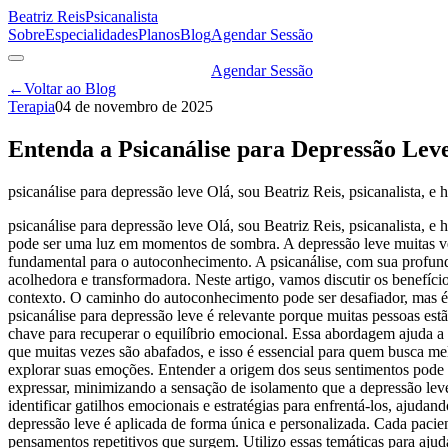
Beatriz Reis
Psicanalista
Sobre
Especialidades
Planos
Blog
Agendar Sessão
Agendar Sessão
←
Voltar ao Blog
Terapia
04 de novembro de 2025
Entenda a Psicanálise para Depressão Le
psicanálise para depressão leve Olá, sou Beatriz Reis, psicanalista, e
psicanálise para depressão leve Olá, sou Beatriz Reis, psicanalista, e
pode ser uma luz em momentos de sombra. A depressão leve muitas vez
fundamental para o autoconhecimento. A psicanálise, com sua profun
acolhedora e transformadora. Neste artigo, vamos discutir os benefíci
contexto. O caminho do autoconhecimento pode ser desafiador, mas é u
psicanálise para depressão leve é relevante porque muitas pessoas e
chave para recuperar o equilíbrio emocional. Essa abordagem ajuda a
que muitas vezes são abafados, e isso é essencial para quem busca me
explorar suas emoções. Entender a origem dos seus sentimentos pode t
expressar, minimizando a sensação de isolamento que a depressão leve
identificar gatilhos emocionais e estratégias para enfrentá-los, ajuda
depressão leve é aplicada de forma única e personalizada. Cada pacien
pensamentos repetitivos que surgem. Utilizo essas temáticas para aju