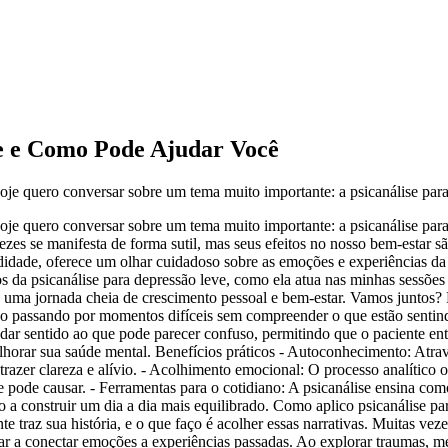
ve e Como Pode Ajudar Você
 hoje quero conversar sobre um tema muito importante: a psicanálise para
 hoje quero conversar sobre um tema muito importante: a psicanálise par
es se manifesta de forma sutil, mas seus efeitos no nosso bem-estar s
didade, oferece um olhar cuidadoso sobre as emoções e experiências d
os da psicanálise para depressão leve, como ela atua nas minhas sessões
ma jornada cheia de crescimento pessoal e bem-estar. Vamos juntos? Po
stão passando por momentos difíceis sem compreender o que estão senti
 dar sentido ao que pode parecer confuso, permitindo que o paciente e
lhorar sua saúde mental. Benefícios práticos - Autoconhecimento: Atravé
razer clareza e alívio. - Acolhimento emocional: O processo analítico o
 pode causar. - Ferramentas para o cotidiano: A psicanálise ensina com
ndo a construir um dia a dia mais equilibrado. Como aplico psicanálise p
te traz sua história, e o que faço é acolher essas narrativas. Muitas v
dar a conectar emoções a experiências passadas. Ao explorar traumas, m