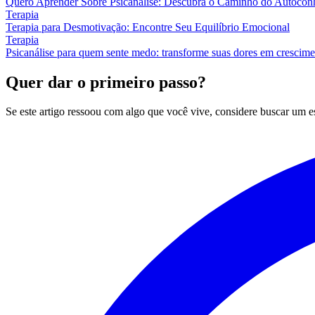
Quero Aprender Sobre Psicanálise: Descubra o Caminho do Autocon
Terapia
Terapia para Desmotivação: Encontre Seu Equilíbrio Emocional
Terapia
Psicanálise para quem sente medo: transforme suas dores em crescim
Quer dar o primeiro passo?
Se este artigo ressoou com algo que você vive, considere buscar um 