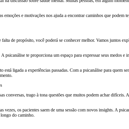
tal na discussão sobre saúde mental. Muitas pessoas, em algum momento
as emoções e motivações nos ajuda a encontrar caminhos que podem ter
 falta de propósito, você poderá se conhecer melhor. Vamos juntos expl
e. A psicanálise te proporciona um espaço para expressar seus medos e 
to está ligada a experiências passadas. Com a psicanálise para quem se
imento.
es
s conversas, trago à tona questões que muitos podem achar difíceis. Ao
s vezes, os pacientes saem de uma sessão com novos insights. A psicaná
o longo do caminho.