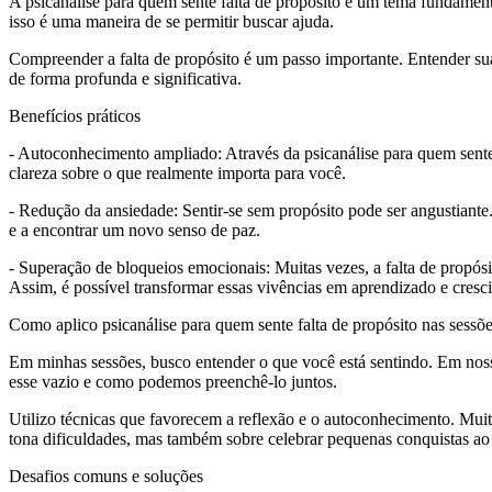
A psicanálise para quem sente falta de propósito é um tema fundamen
isso é uma maneira de se permitir buscar ajuda.
Compreender a falta de propósito é um passo importante. Entender su
de forma profunda e significativa.
Benefícios práticos
- Autoconhecimento ampliado: Através da psicanálise para quem sente
clareza sobre o que realmente importa para você.
- Redução da ansiedade: Sentir-se sem propósito pode ser angustiant
e a encontrar um novo senso de paz.
- Superação de bloqueios emocionais: Muitas vezes, a falta de propósi
Assim, é possível transformar essas vivências em aprendizado e cresc
Como aplico psicanálise para quem sente falta de propósito nas sessõ
Em minhas sessões, busco entender o que você está sentindo. Em nossa
esse vazio e como podemos preenchê-lo juntos.
Utilizo técnicas que favorecem a reflexão e o autoconhecimento. Muita
tona dificuldades, mas também sobre celebrar pequenas conquistas a
Desafios comuns e soluções