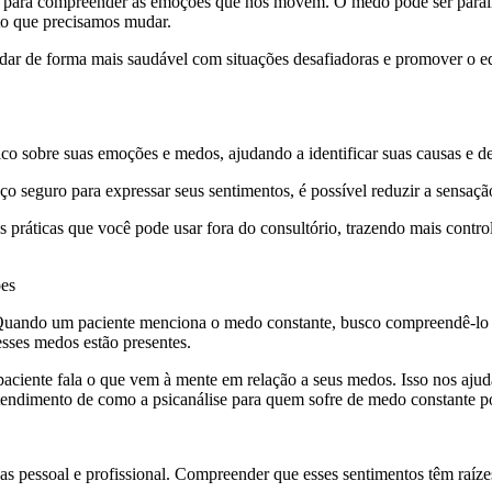
al para compreender as emoções que nos movem. O medo pode ser paralis
to que precisamos mudar.
idar de forma mais saudável com situações desafiadoras e promover o e
ico sobre suas emoções e medos, ajudando a identificar suas causas e d
 seguro para expressar seus sentimentos, é possível reduzir a sensação 
s práticas que você pode usar fora do consultório, trazendo mais contr
ões
 Quando um paciente menciona o medo constante, busco compreendê-lo p
sses medos estão presentes.
paciente fala o que vem à mente em relação a seus medos. Isso nos ajud
endimento de como a psicanálise para quem sofre de medo constante po
s pessoal e profissional. Compreender que esses sentimentos têm raíze