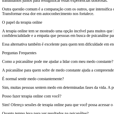
trabalhamos juntos para ressignificar essas experiências dolorosas.
Outra questão comum é a comparação com os outros, que intensifica os 
Transformar essa dor em autoconhecimento nos fortalece.
O papel da terapia online
A terapia online tem se mostrado uma opção incrível para muitos que
confidencialidade e a empatia que pessoas em busca de psicanálise p
Essa alternativa também é excelente para quem tem dificuldade em enc
Perguntas Frequentes
Como a psicanálise pode me ajudar a lidar com meu medo constante?
A psicanálise para quem sofre de medo constante ajuda a compreende
É normal sentir medo constantemente?
Sim, muitas pessoas sentem medo em determinadas fases da vida. A psi
Posso fazer terapia online com você?
Sim! Ofereço sessões de terapia online para que você possa acessar o
Quanto tempo leva para ver resultados na psicanálise?