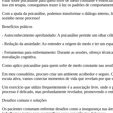
Falar sobre psicanálise para quem sofre de medo constante é essenci
isso em terapia, conseguimos trazer à luz os padrões de comportamen
Com a ajuda da psicanálise, podemos transformar o diálogo interno, l
sozinho nesse processo!
Benefícios práticos
- Autoconhecimento aprofundado: A psicanálise permite um olhar crít
- Redução da ansiedade: Ao entender a origem do medo e ter um espaço
- Ferramentas para enfrentamento: Durante as sessões, ofereço técnica
reavaliação cognitiva.
Como aplico psicanálise para quem sofre de medo constante nas sess
Em meu consultório, procuro criar um ambiente acolhedor e seguro.
escuta ativa, vamos conectar momentos de vida que revelam por que e
Um exercício que utilizo frequentemente é a associação livre, onde o 
processo é delicado, mas profundamente revelador, promovendo o ent
Desafios comuns e soluções
Os pacientes costumam enfrentar desafios como a insegurança nas área