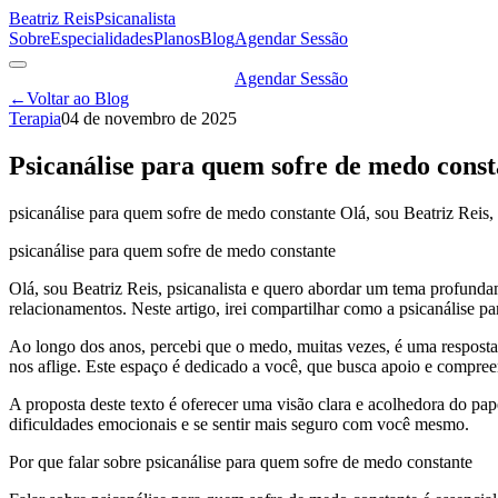
Beatriz Reis
Psicanalista
Sobre
Especialidades
Planos
Blog
Agendar Sessão
Agendar Sessão
←
Voltar ao Blog
Terapia
04 de novembro de 2025
Psicanálise para quem sofre de medo cons
psicanálise para quem sofre de medo constante Olá, sou Beatriz Reis,
psicanálise para quem sofre de medo constante
Olá, sou Beatriz Reis, psicanalista e quero abordar um tema profund
relacionamentos. Neste artigo, irei compartilhar como a psicanálise
Ao longo dos anos, percebi que o medo, muitas vezes, é uma resposta 
nos aflige. Este espaço é dedicado a você, que busca apoio e compre
A proposta deste texto é oferecer uma visão clara e acolhedora do pa
dificuldades emocionais e se sentir mais seguro com você mesmo.
Por que falar sobre psicanálise para quem sofre de medo constante