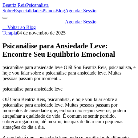
Beatriz Reis
Psicanalista
Sobre
Especialidades
Planos
Blog
Agendar Sessão
Agendar Sessão
←
Voltar ao Blog
Terapia
04 de novembro de 2025
Psicanálise para Ansiedade Leve:
Encontre Seu Equilíbrio Emocional
psicanálise para ansiedade leve Olá! Sou Beatriz Reis, psicanalista, e
hoje vou falar sobre a psicanálise para ansiedade leve. Muitas
pessoas passam por moment...
psicanálise para ansiedade leve
Olá! Sou Beatriz Reis, psicanalista, e hoje vou falar sobre a
psicanálise para ansiedade leve. Muitas pessoas passam por
momentos de ansiedade que, embora não sejam severos, podem
atrapalhar a qualidade de vida. É comum se sentir perdido,
sobrecarregado ou, até mesmo, incapaz de lidar com pequenas
situações do dia a dia.
A verdade é que a ansiedade leve pode se manifestar de diferentes