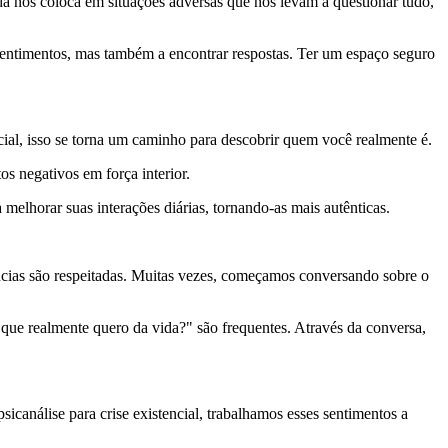
ida nos coloca em situações adversas que nos levam a questionar tudo,
 sentimentos, mas também a encontrar respostas. Ter um espaço seguro
cial, isso se torna um caminho para descobrir quem você realmente é.
s negativos em força interior.
melhorar suas interações diárias, tornando-as mais autênticas.
iências são respeitadas. Muitas vezes, começamos conversando sobre o
ue realmente quero da vida?" são frequentes. Através da conversa,
análise para crise existencial, trabalhamos esses sentimentos a