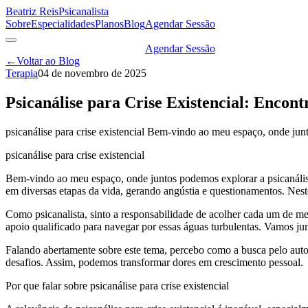
Beatriz Reis
Psicanalista
Sobre
Especialidades
Planos
Blog
Agendar Sessão
Agendar Sessão
←
Voltar ao Blog
Terapia
04 de novembro de 2025
Psicanálise para Crise Existencial: Encon
psicanálise para crise existencial Bem-vindo ao meu espaço, onde junt
psicanálise para crise existencial
Bem-vindo ao meu espaço, onde juntos podemos explorar a psicanálise 
em diversas etapas da vida, gerando angústia e questionamentos. Nest
Como psicanalista, sinto a responsabilidade de acolher cada um de meu
apoio qualificado para navegar por essas águas turbulentas. Vamos ju
Falando abertamente sobre este tema, percebo como a busca pelo aut
desafios. Assim, podemos transformar dores em crescimento pessoal.
Por que falar sobre psicanálise para crise existencial