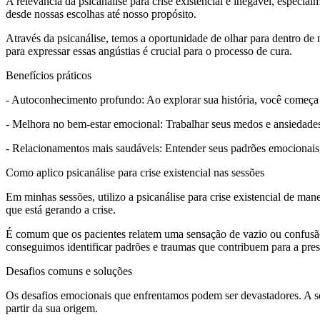
A relevância da psicanálise para crise existencial é inegável, especi
desde nossas escolhas até nosso propósito.
Através da psicanálise, temos a oportunidade de olhar para dentro d
para expressar essas angústias é crucial para o processo de cura.
Benefícios práticos
- Autoconhecimento profundo: Ao explorar sua história, você começa a
- Melhora no bem-estar emocional: Trabalhar seus medos e ansiedades t
- Relacionamentos mais saudáveis: Entender seus padrões emocionais re
Como aplico psicanálise para crise existencial nas sessões
Em minhas sessões, utilizo a psicanálise para crise existencial de ma
que está gerando a crise.
É comum que os pacientes relatem uma sensação de vazio ou confusão
conseguimos identificar padrões e traumas que contribuem para a prese
Desafios comuns e soluções
Os desafios emocionais que enfrentamos podem ser devastadores. A se
partir da sua origem.