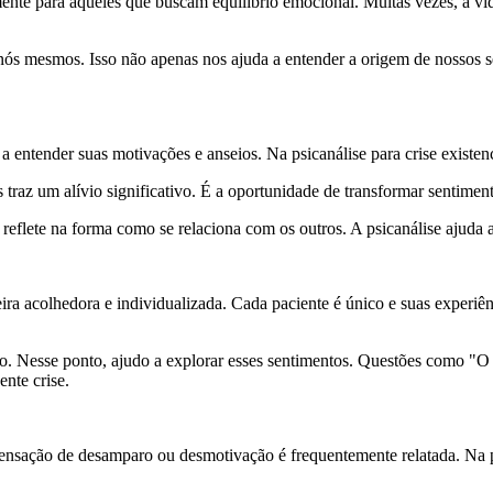
almente para aqueles que buscam equilíbrio emocional. Muitas vezes, a v
e nós mesmos. Isso não apenas nos ajuda a entender a origem de nossos
 entender suas motivações e anseios. Na psicanálise para crise existen
raz um alívio significativo. É a oportunidade de transformar sentimento
flete na forma como se relaciona com os outros. A psicanálise ajuda a 
neira acolhedora e individualizada. Cada paciente é único e suas exper
. Nesse ponto, ajudo a explorar esses sentimentos. Questões como "O q
nte crise.
nsação de desamparo ou desmotivação é frequentemente relatada. Na psic