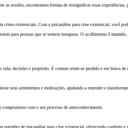
ante as sessões, encontramos formas de ressignificar essas experiências
crises existenciais. Com a psicanálise para crise existencial, você pod
mentais para pessoas que se sentem inseguras. O acolhimento é mantid
 vida, decisões e propósito. É comum sentir-se perdido e em busca de r
plorar seus sentimentos e motivações, ajudando a entender e transformar
é o compromisso com o seu processo de autoconhecimento.
r questões de psicanálise para crise existencial, oferecendo conforto e 