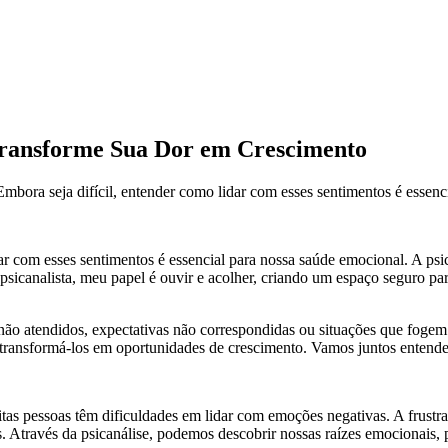
 Transforme Sua Dor em Crescimento
 Embora seja difícil, entender como lidar com esses sentimentos é essenci
idar com esses sentimentos é essencial para nossa saúde emocional. A p
sicanalista, meu papel é ouvir e acolher, criando um espaço seguro par
não atendidos, expectativas não correspondidas ou situações que fogem 
transformá-los em oportunidades de crescimento. Vamos juntos entend
uitas pessoas têm dificuldades em lidar com emoções negativas. A frustr
ões. Através da psicanálise, podemos descobrir nossas raízes emociona