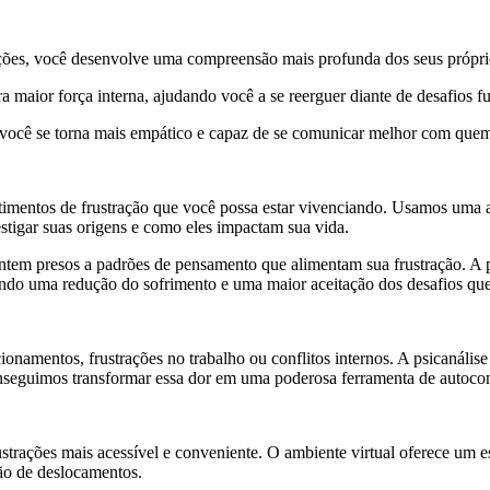
rações, você desenvolve uma compreensão mais profunda dos seus própr
ra maior força interna, ajudando você a se reerguer diante de desafios fu
 você se torna mais empático e capaz de se comunicar melhor com quem
entimentos de frustração que você possa estar vivenciando. Usamos um
estigar suas origens e como eles impactam sua vida.
entem presos a padrões de pensamento que alimentam sua frustração. A ps
ando uma redução do sofrimento e uma maior aceitação dos desafios que
ionamentos, frustrações no trabalho ou conflitos internos. A psicanálise
conseguimos transformar essa dor em uma poderosa ferramenta de autoc
ustrações mais acessível e conveniente. O ambiente virtual oferece um e
são de deslocamentos.