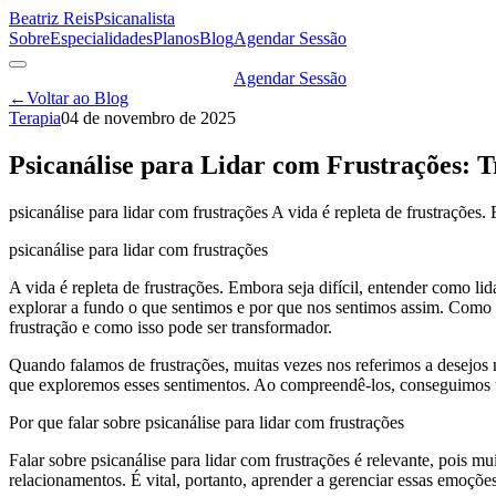
Beatriz Reis
Psicanalista
Sobre
Especialidades
Planos
Blog
Agendar Sessão
Agendar Sessão
←
Voltar ao Blog
Terapia
04 de novembro de 2025
Psicanálise para Lidar com Frustrações:
psicanálise para lidar com frustrações A vida é repleta de frustrações.
psicanálise para lidar com frustrações
A vida é repleta de frustrações. Embora seja difícil, entender como l
explorar a fundo o que sentimos e por que nos sentimos assim. Como p
frustração e como isso pode ser transformador.
Quando falamos de frustrações, muitas vezes nos referimos a desejos 
que exploremos esses sentimentos. Ao compreendê-los, conseguimos 
Por que falar sobre psicanálise para lidar com frustrações
Falar sobre psicanálise para lidar com frustrações é relevante, pois m
relacionamentos. É vital, portanto, aprender a gerenciar essas emoç