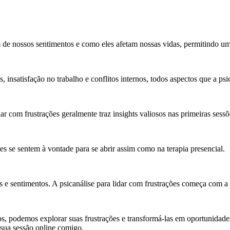
m de nossos sentimentos e como eles afetam nossas vidas, permitindo um
insatisfação no trabalho e conflitos internos, todos aspectos que a psi
ar com frustrações geralmente traz insights valiosos nas primeiras sessõ
s se sentem à vontade para se abrir assim como na terapia presencial.
ões e sentimentos. A psicanálise para lidar com frustrações começa com a
os, podemos explorar suas frustrações e transformá-las em oportunidad
 sua sessão online comigo.