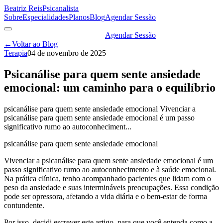
Beatriz Reis
Psicanalista
Sobre
Especialidades
Planos
Blog
Agendar Sessão
Agendar Sessão
←
Voltar ao Blog
Terapia
04 de novembro de 2025
Psicanálise para quem sente ansiedade
emocional: um caminho para o equilíbrio
psicanálise para quem sente ansiedade emocional Vivenciar a
psicanálise para quem sente ansiedade emocional é um passo
significativo rumo ao autoconheciment...
psicanálise para quem sente ansiedade emocional
Vivenciar a psicanálise para quem sente ansiedade emocional é um
passo significativo rumo ao autoconhecimento e à saúde emocional.
Na prática clínica, tenho acompanhado pacientes que lidam com o
peso da ansiedade e suas intermináveis preocupações. Essa condição
pode ser opressora, afetando a vida diária e o bem-estar de forma
contundente.
Por isso, decidi escrever este artigo, para que você entenda como a