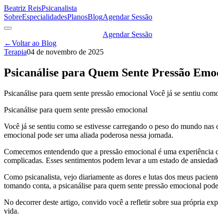
Beatriz Reis
Psicanalista
Sobre
Especialidades
Planos
Blog
Agendar Sessão
Agendar Sessão
←
Voltar ao Blog
Terapia
04 de novembro de 2025
Psicanálise para Quem Sente Pressão Em
Psicanálise para quem sente pressão emocional Você já se sentiu como
Psicanálise para quem sente pressão emocional
Você já se sentiu como se estivesse carregando o peso do mundo nas c
emocional pode ser uma aliada poderosa nessa jornada.
Comecemos entendendo que a pressão emocional é uma experiência co
complicadas. Esses sentimentos podem levar a um estado de ansiedade
Como psicanalista, vejo diariamente as dores e lutas dos meus pacient
tomando conta, a psicanálise para quem sente pressão emocional pode
No decorrer deste artigo, convido você a refletir sobre sua própria e
vida.