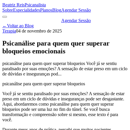
Beatriz Reis
Psicanalista
Sobre
Especialidades
Planos
Blog
Agendar Sessão
Agendar Sessão
←
Voltar ao Blog
Terapia
04 de novembro de 2025
Psicanálise para quem quer superar
bloqueios emocionais
psicanálise para quem quer superar bloqueios Você já se sentiu
paralisado por suas emoções? A sensação de estar preso em um ciclo
de dúvidas e inseguranças pod...
psicanálise para quem quer superar bloqueios
Você já se sentiu paralisado por suas emoções? A sensação de estar
preso em um ciclo de dúvidas e inseguranças pode ser desgastante.
Aqui, abordaremos como psicanálise para quem quer superar
bloqueios pode ser uma luz no fim do túnel. Se você busca
transformação e compreensão sobre si mesmo, esse texto é para
você.
Durante meus anos de prática, percebi que muitos pacientes