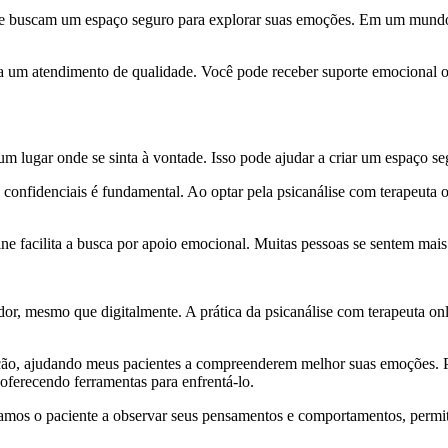
 que buscam um espaço seguro para explorar suas emoções. Em um mund
so a um atendimento de qualidade. Você pode receber suporte emocional 
um lugar onde se sinta à vontade. Isso pode ajudar a criar um espaço seg
 confidenciais é fundamental. Ao optar pela psicanálise com terapeuta o
line facilita a busca por apoio emocional. Muitas pessoas se sentem ma
or, mesmo que digitalmente. A prática da psicanálise com terapeuta o
pretação, ajudando meus pacientes a compreenderem melhor suas emoções.
oferecendo ferramentas para enfrentá-lo.
vamos o paciente a observar seus pensamentos e comportamentos, perm