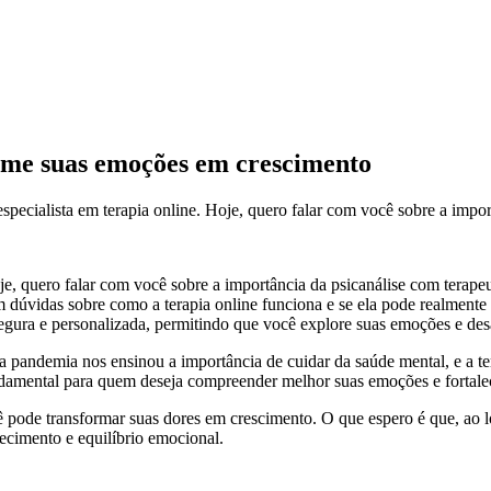
orme suas emoções em crescimento
especialista em terapia online. Hoje, quero falar com você sobre a impor
 Hoje, quero falar com você sobre a importância da psicanálise com tera
dúvidas sobre como a terapia online funciona e se ela pode realmente t
gura e personalizada, permitindo que você explore suas emoções e desaf
da pandemia nos ensinou a importância de cuidar da saúde mental, e a te
ndamental para quem deseja compreender melhor suas emoções e fortale
 pode transformar suas dores em crescimento. O que espero é que, ao l
ecimento e equilíbrio emocional.