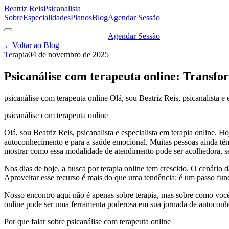
Beatriz Reis
Psicanalista
Sobre
Especialidades
Planos
Blog
Agendar Sessão
Agendar Sessão
←
Voltar ao Blog
Terapia
04 de novembro de 2025
Psicanálise com terapeuta online: Transf
psicanálise com terapeuta online Olá, sou Beatriz Reis, psicanalista e 
psicanálise com terapeuta online
Olá, sou Beatriz Reis, psicanalista e especialista em terapia online.
autoconhecimento e para a saúde emocional. Muitas pessoas ainda têm 
mostrar como essa modalidade de atendimento pode ser acolhedora, se
Nos dias de hoje, a busca por terapia online tem crescido. O cenário 
Aproveitar esse recurso é mais do que uma tendência: é um passo fu
Nosso encontro aqui não é apenas sobre terapia, mas sobre como você
online pode ser uma ferramenta poderosa em sua jornada de autoconh
Por que falar sobre psicanálise com terapeuta online