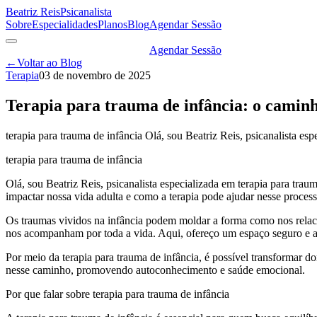
Beatriz Reis
Psicanalista
Sobre
Especialidades
Planos
Blog
Agendar Sessão
Agendar Sessão
←
Voltar ao Blog
Terapia
03 de novembro de 2025
Terapia para trauma de infância: o camin
terapia para trauma de infância Olá, sou Beatriz Reis, psicanalista es
terapia para trauma de infância
Olá, sou Beatriz Reis, psicanalista especializada em terapia para tr
impactar nossa vida adulta e como a terapia pode ajudar nesse process
Os traumas vividos na infância podem moldar a forma como nos relac
nos acompanham por toda a vida. Aqui, ofereço um espaço seguro e ac
Por meio da terapia para trauma de infância, é possível transformar 
nesse caminho, promovendo autoconhecimento e saúde emocional.
Por que falar sobre terapia para trauma de infância