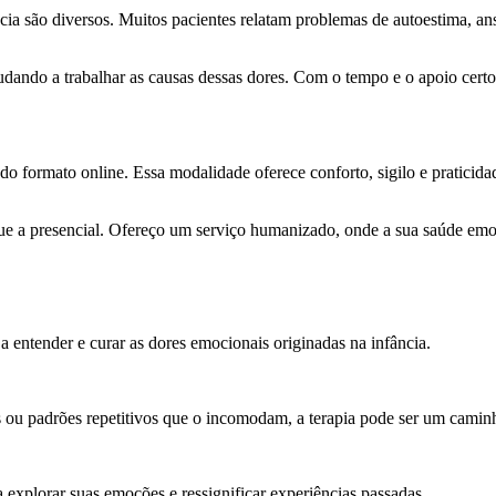
ia são diversos. Muitos pacientes relatam problemas de autoestima, ansi
dando a trabalhar as causas dessas dores. Com o tempo e o apoio certo,
 do formato online. Essa modalidade oferece conforto, sigilo e praticid
ue a presencial. Ofereço um serviço humanizado, onde a sua saúde emoc
a entender e curar as dores emocionais originadas na infância.
s ou padrões repetitivos que o incomodam, a terapia pode ser um camin
 explorar suas emoções e ressignificar experiências passadas.