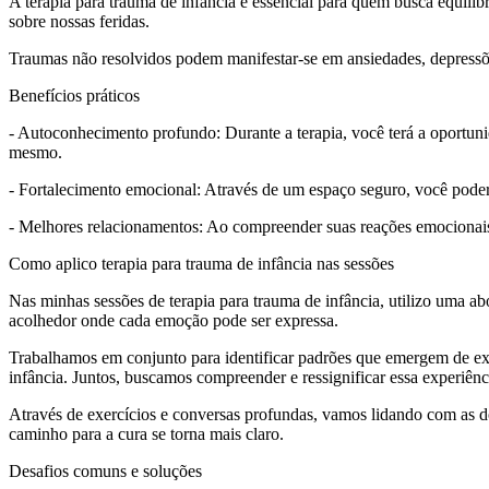
A terapia para trauma de infância é essencial para quem busca equilí
sobre nossas feridas.
Traumas não resolvidos podem manifestar-se em ansiedades, depressões
Benefícios práticos
- Autoconhecimento profundo: Durante a terapia, você terá a oportun
mesmo.
- Fortalecimento emocional: Através de um espaço seguro, você poderá 
- Melhores relacionamentos: Ao compreender suas reações emocionais, v
Como aplico terapia para trauma de infância nas sessões
Nas minhas sessões de terapia para trauma de infância, utilizo uma a
acolhedor onde cada emoção pode ser expressa.
Trabalhamos em conjunto para identificar padrões que emergem de exp
infância. Juntos, buscamos compreender e ressignificar essa experiênc
Através de exercícios e conversas profundas, vamos lidando com as 
caminho para a cura se torna mais claro.
Desafios comuns e soluções