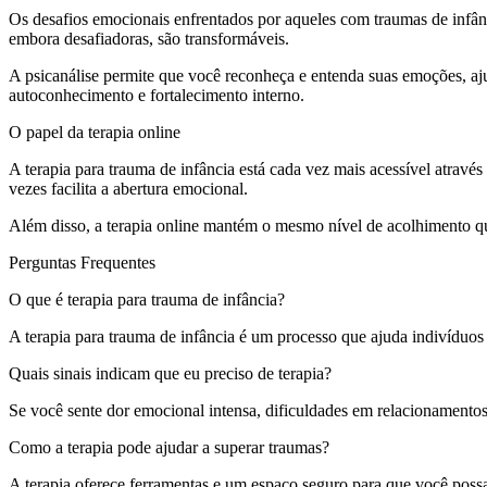
Os desafios emocionais enfrentados por aqueles com traumas de infânc
embora desafiadoras, são transformáveis.
A psicanálise permite que você reconheça e entenda suas emoções, aju
autoconhecimento e fortalecimento interno.
O papel da terapia online
A terapia para trauma de infância está cada vez mais acessível através
vezes facilita a abertura emocional.
Além disso, a terapia online mantém o mesmo nível de acolhimento q
Perguntas Frequentes
O que é terapia para trauma de infância?
A terapia para trauma de infância é um processo que ajuda indivíduos 
Quais sinais indicam que eu preciso de terapia?
Se você sente dor emocional intensa, dificuldades em relacionamento
Como a terapia pode ajudar a superar traumas?
A terapia oferece ferramentas e um espaço seguro para que você possa