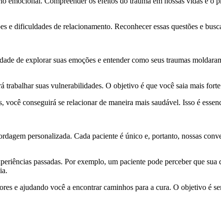
brio emocional. Compreender os efeitos do trauma em nossas vidas é o pr
 e dificuldades de relacionamento. Reconhecer essas questões e buscar 
idade de explorar suas emoções e entender como seus traumas moldaram 
trabalhar suas vulnerabilidades. O objetivo é que você saia mais forte 
ocê conseguirá se relacionar de maneira mais saudável. Isso é essencia
bordagem personalizada. Cada paciente é único e, portanto, nossas con
eriências passadas. Por exemplo, um paciente pode perceber que sua dif
ia.
dores e ajudando você a encontrar caminhos para a cura. O objetivo é