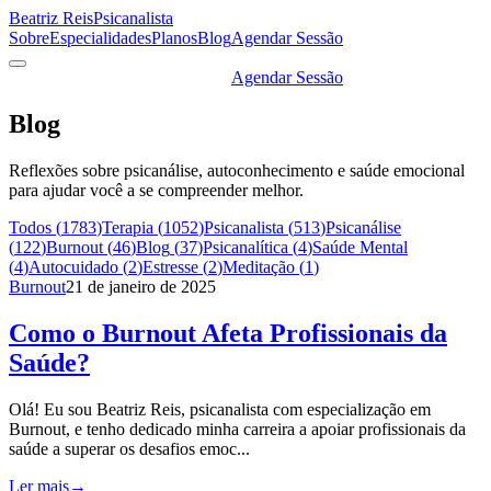
Beatriz Reis
Psicanalista
Sobre
Especialidades
Planos
Blog
Agendar Sessão
Agendar Sessão
Blog
Reflexões sobre psicanálise, autoconhecimento e saúde emocional
para ajudar você a se compreender melhor.
Todos (
1783
)
Terapia
(
1052
)
Psicanalista
(
513
)
Psicanálise
(
122
)
Burnout
(
46
)
Blog
(
37
)
Psicanalítica
(
4
)
Saúde Mental
(
4
)
Autocuidado
(
2
)
Estresse
(
2
)
Meditação
(
1
)
Burnout
21 de janeiro de 2025
Como o Burnout Afeta Profissionais da
Saúde?
Olá! Eu sou Beatriz Reis, psicanalista com especialização em
Burnout, e tenho dedicado minha carreira a apoiar profissionais da
saúde a superar os desafios emoc...
Ler mais
→